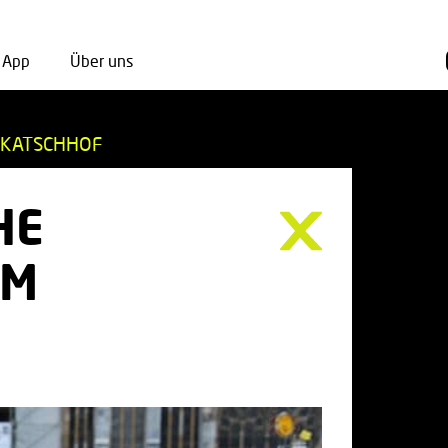
App
Über uns
 KATSCHHOF
HE
EM