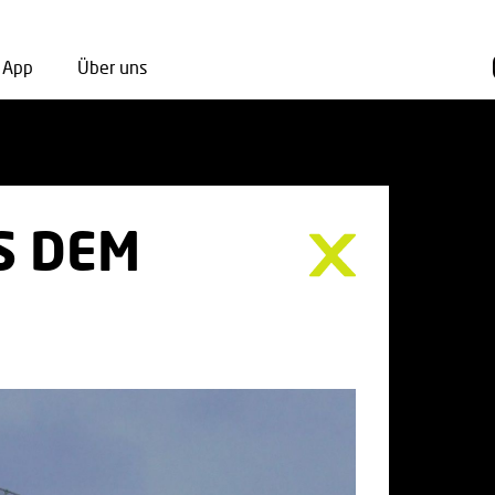
App
Über uns
S DEM