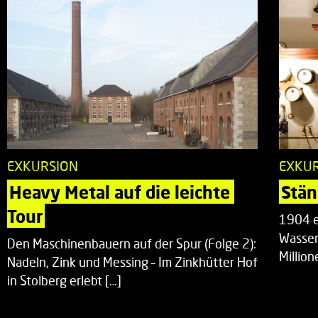
EXKURSION
EXKU
Heavy Metal auf die leichte 
Stän
Tour
1904 e
Wasser
Den Maschinenbauern auf der Spur (Folge 2):
Millio
Nadeln, Zink und Messing – Im Zinkhütter Hof
in Stolberg erlebt […]