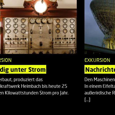
RSION
EXKURSION
dig unter Strom
Nachricht
rbaut, produziert das
Den Maschinenb
kraftwerk Heimbach bis heute 25
In einem Eifelt
nen Kilowattstunden Strom pro Jahr.
außerirdische 
[…]