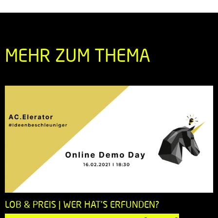
MEHR ZUM THEMA
LOB & PREIS | WER HAT'S ERFUNDEN?