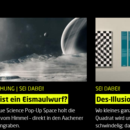
HUNG | SEI DABEI!
SEI DABEI!
ist ein Eismaulwurf?
Des-Illusi
ue Science Pop-Up Space holt die
Wo kleines ganz
 vom Himmel – direkt in den Aachener
Quadrat wird un
ngraben.
schwindelig; da