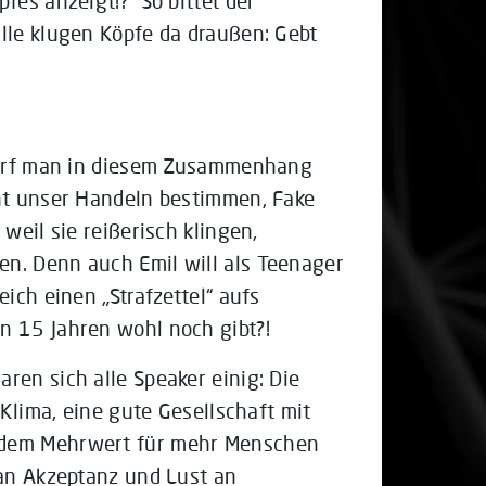
fes anzeigt!? So bittet der
lle klugen Köpfe da draußen: Gebt
 darf man in diesem Zusammenhang
ht unser Handeln bestimmen, Fake
weil sie reißerisch klingen,
n. Denn auch Emil will als Teenager
ich einen „Strafzettel“ aufs
n 15 Jahren wohl noch gibt?!
ren sich alle Speaker einig: Die
 Klima, eine gute Gesellschaft mit
ndem Mehrwert für mehr Menschen
 an Akzeptanz und Lust an