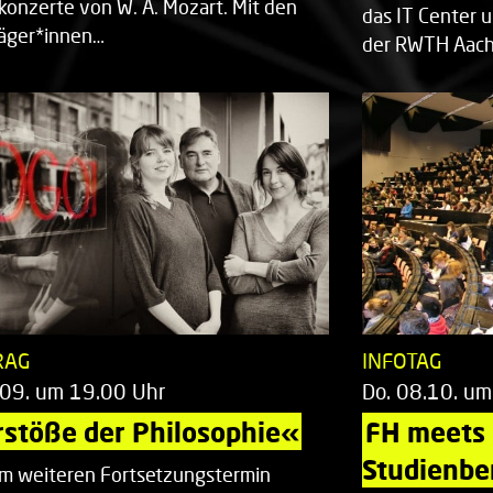
rkonzerte von W. A. Mozart. Mit den
das IT Center u
räger*innen…
der RWTH Aach
RAG
INFOTAG
.09. um 19.00 Uhr
Do. 08.10. um
stöße der Philosophie«
FH meets
Studienbe
em weiteren Fortsetzungstermin