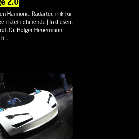
e 2.0
uen Harmonic-Radartechnik für
kehrsteilnehmende | In diesem
Prof. Dr. Holger Heuermann
ch…