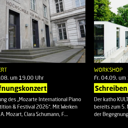
ERT
WORKSHOP
.08. um 19.00 Uhr
Fr. 04.09. um
fnungskonzert
Schreiben 
ung des „Mozarte International Piano
Der katho KU
ition & Festival 2026“. Mit Werken
bereits zum 5. 
 A. Mozart, Clara Schumann, F.…
der Begegnung,