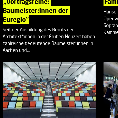
„Vortragsreihe: 
Fami
Baumeister:innen der 
Hänsel
Euregio“
Oper v
Sopran
Seit der Ausbildung des Berufs der
Kammer
Architekt*innen in der Frühen Neuzeit haben
zahlreiche bedeutende Baumeister*innen in
Aachen und…