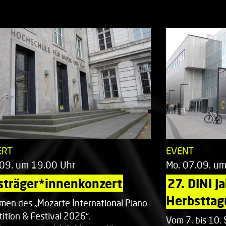
ERT
EVENT
.09. um 19.00 Uhr
Mo. 07.09. u
sträger*innenkonzert
27. DINI J
Herbsttag
men des „Mozarte International Piano
ition & Festival 2026“.
Vom 7. bis 10