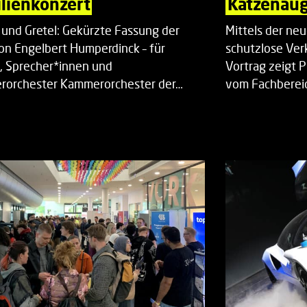
lienkonzert
Katzenaug
 und Gretel: Gekürzte Fassung der
Mittels der ne
on Engelbert Humperdinck – für
schutzlose Ver
, Sprecher*innen und
Vortrag zeigt 
orchester Kammerorchester der…
vom Fachberei