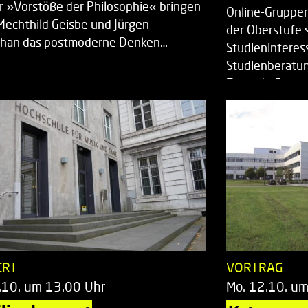
r »Vorstöße der Philosophie« bringen
Online-Gruppen
Mechthild Geisbe und Jürgen
der Oberstufe 
han das postmoderne Denken…
Studieninteress
Studienberatun
Zentrale Studi
ERT
VORTRAG
.10. um 13.00 Uhr
Mo. 12.10. u