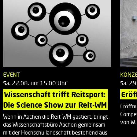
EVENT
KONZ
Sa. 22.08. um 15.00 Uhr
Sa. 29
Wissenschaft trifft Reitsport: 
Eröf
Die Science Show zur Reit-WM
Eröffn
Compet
Wenn in Aachen die Reit-WM gastiert, bringt
von W.
das Wissenschaftsbüro Aachen gemeinsam
mit der Hochschullandschaft bestehend aus