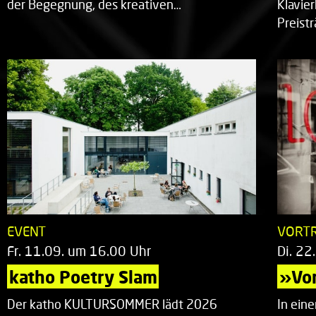
der Begegnung, des kreativen…
Klavie
Preist
EVENT
VORT
Fr. 11.09. um 16.00 Uhr
Di. 22
katho Poetry Slam
»Vor
Der katho KULTURSOMMER lädt 2026
In ein