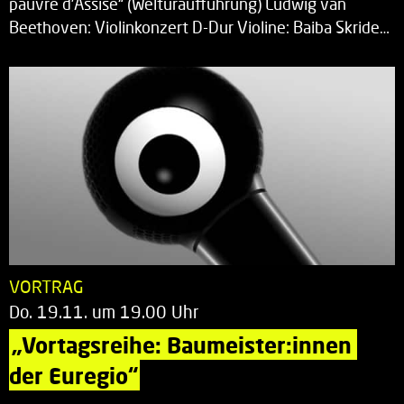
pauvre d’Assise“ (Welturaufführung) Ludwig van
Beethoven: Violinkonzert D-Dur Violine: Baiba Skride…
VORTRAG
Do. 19.11. um 19.00 Uhr
„Vortagsreihe: Baumeister:innen 
der Euregio“