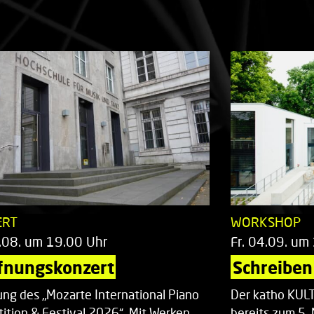
ERT
WORKSHOP
.08. um 19.00 Uhr
Fr. 04.09. um
fnungskonzert
Schreiben 
ung des „Mozarte International Piano
Der katho KU
ition & Festival 2026“. Mit Werken
bereits zum 5. 