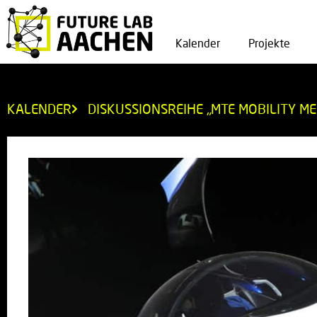
Kalender
Projekte
KALENDER
DISKUSSIONSREIHE „MTE MOBILITY M