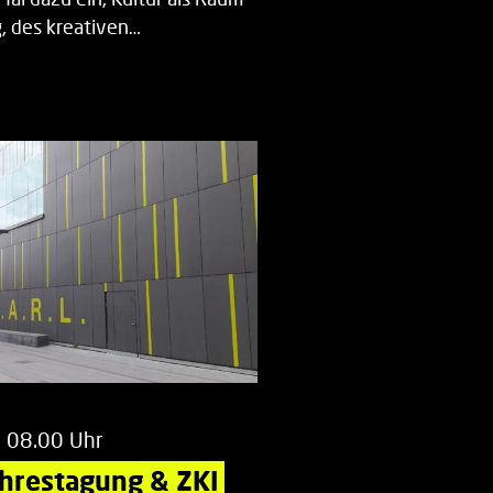
 des kreativen…
m 08.00 Uhr
ahrestagung & ZKI 