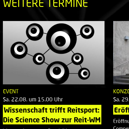
WEITERE TERMINE
EVENT
KONZ
Sa. 22.08. um 15.00 Uhr
Sa. 29
Wissenschaft trifft Reitsport: 
Eröf
Die Science Show zur Reit-WM
Eröffn
Compet