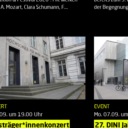
 A. Mozart, Clara Schumann, F.…
der Begegnung,
ERT
EVENT
.09. um 19.00 Uhr
Mo. 07.09. u
sträger*innenkonzert
27. DINI J