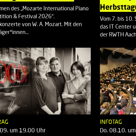
Herbsttag
men des „Mozarte International Piano
ition & Festival 2026“.
Vom 7. bis 10
rkonzerte von W. A. Mozart. Mit den
das IT Center u
räger*innen…
der RWTH Aach
RAG
INFOTAG
.09. um 19.00 Uhr
Do. 08.10. um