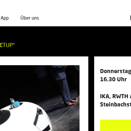
App
Über uns
EETUP“
Donnerstag
16.30 Uhr
IKA, RWTH
Steinbachst