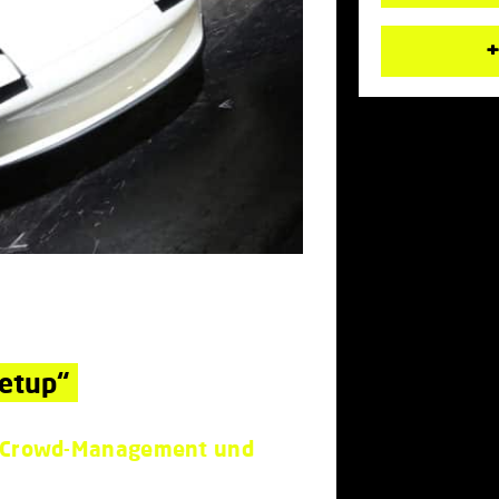
+
eetup“
m Crowd-Management und