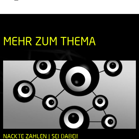
MEHR ZUM THEMA
NACKTE ZAHLEN | SEI DABEI!