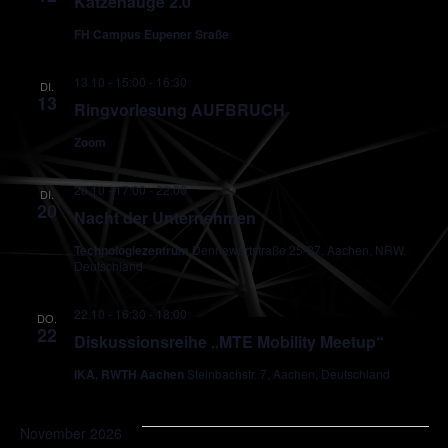
Katzenauge 2.0
FH Campus Eupener Sraße
13.10 - 15:00
-
16:30
DI.
13
Ringvorlesung AUFBRUCH
Zoom
20.10 - 17:00
-
22:00
DI.
20
Nacht der Unternehmen
Technologiezentrum
Dennewartstraße 25-27, Aachen, NRW,
Deutschland
22.10 - 16:30
-
18:00
DO.
22
Diskussionsreihe „MTE Mobility Meetup“
IKA, RWTH Aachen
Steinbachstr. 7, Aachen, Deutschland
November 2026