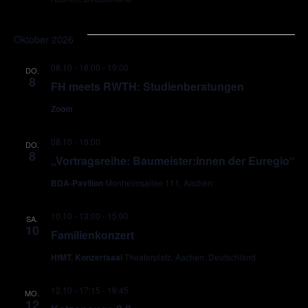
Oktober 2026
08.10 - 18:00
-
19:00
DO.
8
FH meets RWTH: Studienberatungen
Zoom
08.10 - 19:00
DO.
8
„Vortragsreihe: Baumeister:innen der Euregio“
BDA-Pavillon
Monheimsallee 111, Aachen
10.10 - 13:00
-
15:00
SA.
10
Familienkonzert
HfMT, Konzertsaal
Theaterplatz, Aachen, Deutschland
12.10 - 17:15
-
18:45
MO.
12