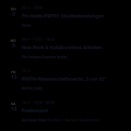
05.11 - 18:00
DO.
5
FH meets RWTH: Studienberatungen
Zoom
09.11 - 17:15
-
19:45
MO.
9
New Work & Kollaboratives Arbeiten
FH Campus Eupener Sraße
13.11
FR.
13
RWTH-Wissenschaftsnacht „5 vor 12“
RWTH CARL
14.11 - 19:30
-
22:00
SA.
14
Festkonzert
Aachener Dom
Domhof 1, Aachen, Deutschland