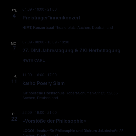
04.09 - 19:00
-
21:00
FR.
4
Preisträger*innenkonzert
HfMT, Konzertsaal
Theaterplatz, Aachen, Deutschland
07.09 - 08:00
-
10.09 - 13:30
MO.
7
27. DINI Jahrestagung & ZKI Herbsttagung
RWTH CARL
11.09 - 16:00
-
17:00
FR.
11
katho Poetry Slam
Katholische Hochschule
Robert-Schuman-Str. 25, 52066
Aachen, Deutschland
22.09 - 19:00
-
21:00
DI.
22
»Vorstöße der Philosophie«
LOGOI - Institut für Philosophie und Diskurs
Jakobstraße 25a,
Aachen, Deutschland