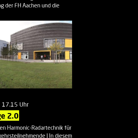
g der FH Aachen und die
enberatung…
m 17.15 Uhr
e 2.0
uen Harmonic-Radartechnik für
kehrsteilnehmende | In diesem