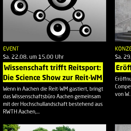
EVENT
KONZ
Sa. 22.08. um 15.00 Uhr
Sa. 29
Wissenschaft trifft Reitsport: 
Eröf
Die Science Show zur Reit-WM
Eröffn
Compet
Wenn in Aachen die Reit-WM gastiert, bringt
von W.
das Wissenschaftsbüro Aachen gemeinsam
mit der Hochschullandschaft bestehend aus
RWTH Aachen,…