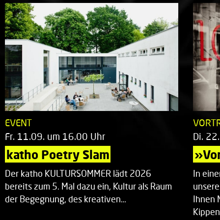
EVENT
VORT
Fr. 11.09. um 16.00 Uhr
Di. 22
katho Poetry Slam
»Vor
Der katho KULTURSOMMER lädt 2026
In ein
bereits zum 5. Mal dazu ein, Kultur als Raum
unsere
der Begegnung, des kreativen…
Ihnen 
Kippen