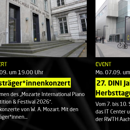
ERT
EVENT
.09. um 19.00 Uhr
Mo. 07.09. u
sträger*innenkonzert
27. DINI J
Herbsttag
men des „Mozarte International Piano
ition & Festival 2026“.
Vom 7. bis 10
rkonzerte von W. A. Mozart. Mit den
das IT Center u
räger*innen…
der RWTH Aach