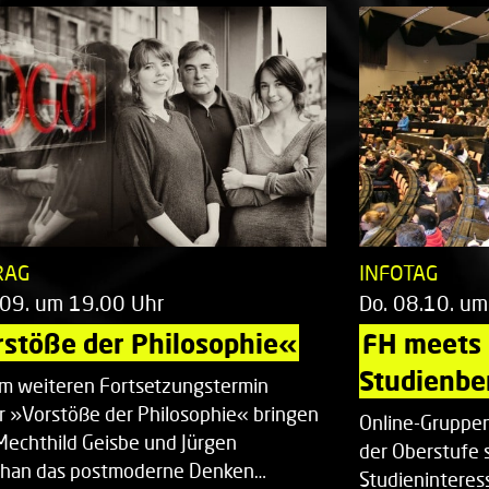
RAG
INFOTAG
.09. um 19.00 Uhr
Do. 08.10. um
stöße der Philosophie«
FH meets
Studienbe
em weiteren Fortsetzungstermin
r »Vorstöße der Philosophie« bringen
Online-Gruppen
Mechthild Geisbe und Jürgen
der Oberstufe 
han das postmoderne Denken…
Studieninteress