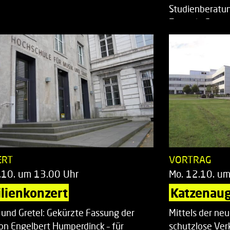
Studienberatun
Zentrale Studi
ERT
VORTRAG
.10. um 13.00 Uhr
Mo. 12.10. u
lienkonzert
Katzenaug
 und Gretel: Gekürzte Fassung der
Mittels der ne
on Engelbert Humperdinck – für
schutzlose Ver