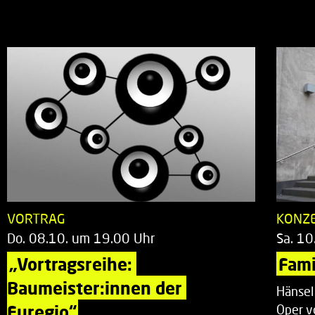
VORTRAG
KONZ
Do. 08.10. um 19.00 Uhr
Sa. 10
„Vortragsreihe: 
Fami
Baumeister:innen der 
Hänsel
Euregio“
Oper v