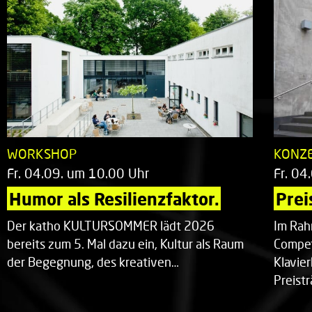
WORKSHOP
KONZ
Fr. 04.09. um 10.00 Uhr
Fr. 04
Humor als Resilienzfaktor.
Prei
Der katho KULTURSOMMER lädt 2026
Im Rah
bereits zum 5. Mal dazu ein, Kultur als Raum
Compet
der Begegnung, des kreativen…
Klavie
Preist