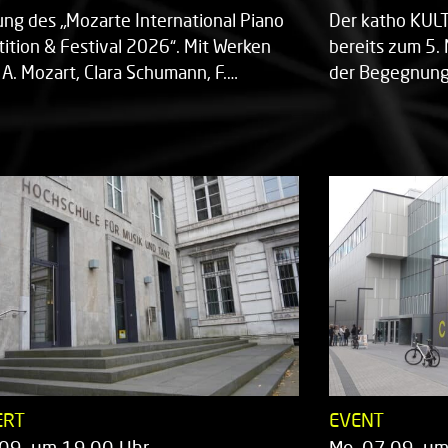
ung des „Mozarte International Piano
Der katho KU
ition & Festival 2026“. Mit Werken
bereits zum 5. 
 A. Mozart, Clara Schumann, F.…
der Begegnung,
ERT
EVENT
.09. um 19.00 Uhr
Mo. 07.09. u