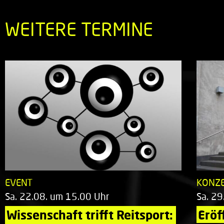
WEITERE TERMINE
EVENT
KONZ
Sa. 22.08. um 15.00 Uhr
Sa. 29
Wissenschaft trifft Reitsport: 
Eröf