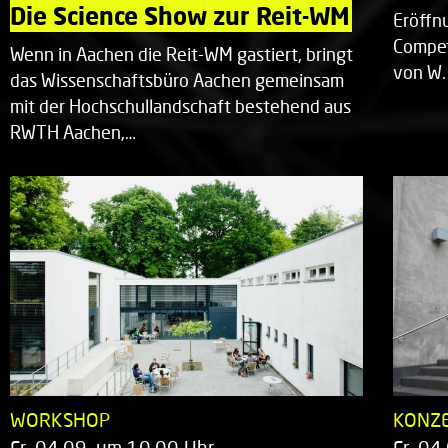
Die Science Show zur Reit-WM
Eröffn
Compet
Wenn in Aachen die Reit-WM gastiert, bringt
von W.
das Wissenschaftsbüro Aachen gemeinsam
mit der Hochschullandschaft bestehend aus
RWTH Aachen,…
WORKSHOP
KONZ
Fr. 04.09. um 10.00 Uhr
Fr. 04