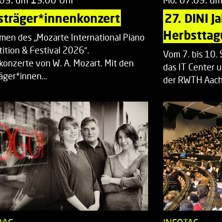
sträger*innenkonzert
27. DINI J
Herbsttag
men des „Mozarte International Piano
ition & Festival 2026“.
Vom 7. bis 10
rkonzerte von W. A. Mozart. Mit den
das IT Center u
räger*innen…
der RWTH Aach