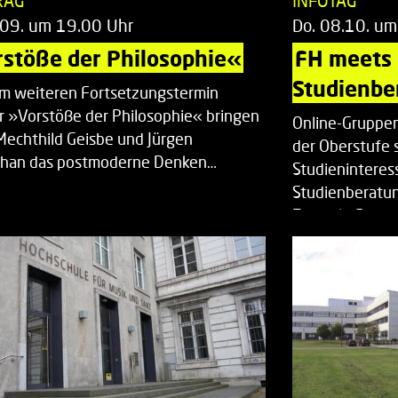
RAG
INFOTAG
.09. um 19.00 Uhr
Do. 08.10. um
stöße der Philosophie«
FH meets
Studienbe
em weiteren Fortsetzungstermin
r »Vorstöße der Philosophie« bringen
Online-Gruppen
Mechthild Geisbe und Jürgen
der Oberstufe 
han das postmoderne Denken…
Studieninteress
Studienberatun
Zentrale Studi