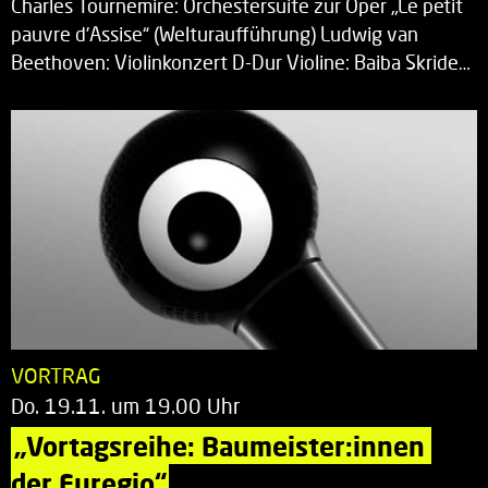
Charles Tournemire: Orchestersuite zur Oper „Le petit
pauvre d’Assise“ (Welturaufführung) Ludwig van
Beethoven: Violinkonzert D-Dur Violine: Baiba Skride…
VORTRAG
Do. 19.11. um 19.00 Uhr
„Vortagsreihe: Baumeister:innen 
der Euregio“