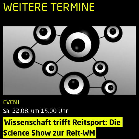
WEITERE TERMINE
EVENT
Sa. 22.08. um 15.00 Uhr
Wissenschaft trifft Reitsport: Die 
Science Show zur Reit-WM