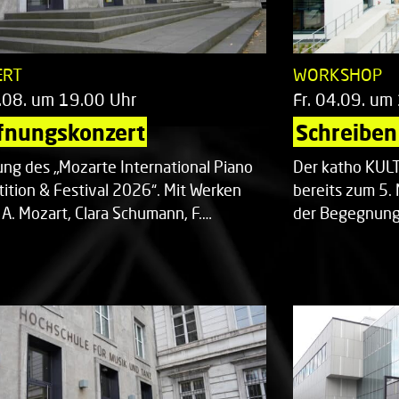
ERT
WORKSHOP
.08. um 19.00 Uhr
Fr. 04.09. um
fnungskonzert
Schreiben 
ung des „Mozarte International Piano
Der katho KU
ition & Festival 2026“. Mit Werken
bereits zum 5. 
 A. Mozart, Clara Schumann, F.…
der Begegnung,