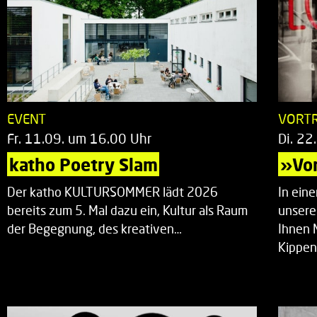
EVENT
VORT
Fr. 11.09. um 16.00 Uhr
Di. 22
katho Poetry Slam
»Vor
Der katho KULTURSOMMER lädt 2026
In ein
bereits zum 5. Mal dazu ein, Kultur als Raum
unsere
der Begegnung, des kreativen…
Ihnen 
Kippen