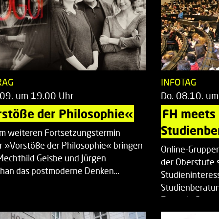
RAG
INFOTAG
.09. um 19.00 Uhr
Do. 08.10. um
stöße der Philosophie«
FH meets
Studienbe
em weiteren Fortsetzungstermin
r »Vorstöße der Philosophie« bringen
Online-Gruppen
Mechthild Geisbe und Jürgen
der Oberstufe 
han das postmoderne Denken…
Studieninteress
Studienberatun
Zentrale Studi