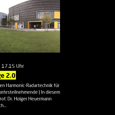
m 17.15 Uhr
e 2.0
uen Harmonic-Radartechnik für
kehrsteilnehmende | In diesem
Prof. Dr. Holger Heuermann
ch…