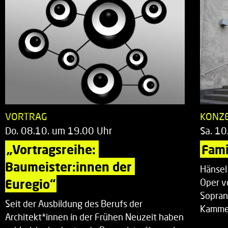
VORTRAG
KONZ
Do. 08.10. um 19.00 Uhr
Sa. 10
„Vortragsreihe: 
Fami
Baumeister:innen der 
Hänsel
Euregio“
Oper v
Sopran
Seit der Ausbildung des Berufs der
Kammer
Architekt*innen in der Frühen Neuzeit haben