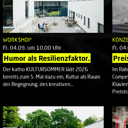
WORKSHOP
KONZ
Fr. 04.09. um 10.00 Uhr
Fr. 04
Humor als Resilienzfaktor.
Prei
Der katho KULTURSOMMER lädt 2026
Im Rah
bereits zum 5. Mal dazu ein, Kultur als Raum
Compet
der Begegnung, des kreativen…
Klavie
Preist