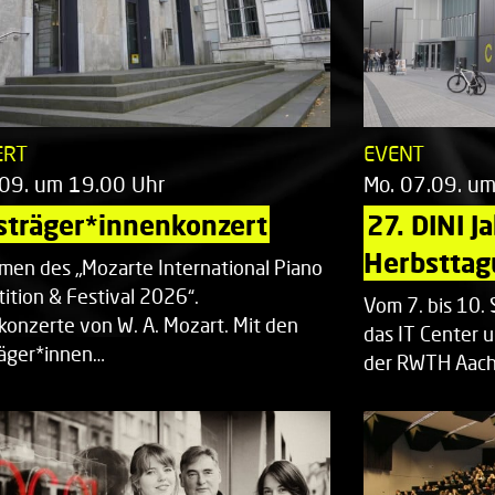
ERT
EVENT
.09. um 19.00 Uhr
Mo. 07.09. u
sträger*innenkonzert
27. DINI J
Herbsttag
men des „Mozarte International Piano
ition & Festival 2026“.
Vom 7. bis 10
rkonzerte von W. A. Mozart. Mit den
das IT Center u
räger*innen…
der RWTH Aach