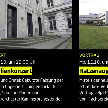
ERT
VORTRAG
.10. um 13.00 Uhr
Mo. 12.10. u
lienkonzert
Katzenaug
 und Gretel: Gekürzte Fassung der
Mittels der ne
on Engelbert Humperdinck – für
schutzlose Ver
, Sprecher*innen und
Vortrag zeigt 
orchester Kammerorchester der…
vom Fachberei