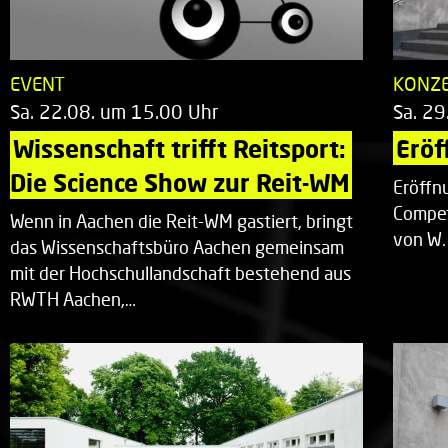
EVENT
KONZ
Sa. 22.08. um 15.00 Uhr
Sa. 29
Wissenschaft trifft Reitsport: 
Eröf
Die Science Show zur Reit-WM
Eröffn
Compet
Wenn in Aachen die Reit-WM gastiert, bringt
von W.
das Wissenschaftsbüro Aachen gemeinsam
mit der Hochschullandschaft bestehend aus
RWTH Aachen,…