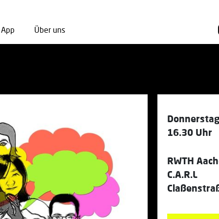
App
Über uns
Donnerstag
16.30 Uhr
RWTH Aache
C.A.R.L
Claßenstra