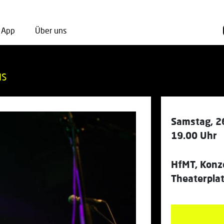
App
Über uns
NS
Samstag, 2
19.00 Uhr
HfMT, Konz
Theaterpla