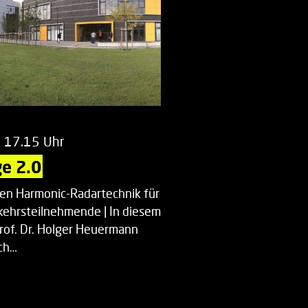
m 17.15 Uhr
e 2.0
uen Harmonic-Radartechnik für
kehrsteilnehmende | In diesem
Prof. Dr. Holger Heuermann
ch…