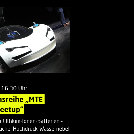
 16.30 Uhr
nsreihe „MTE 
Meetup“
r Lithium-Ionen-Batterien –
uche, Hochdruck-Wassernebel