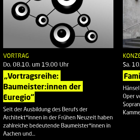
VORTRAG
KONZ
Do. 08.10. um 19.00 Uhr
Sa. 10
„Vortragsreihe: 
Fami
Baumeister:innen der 
Hänsel
Euregio“
Oper v
Sopran
Seit der Ausbildung des Berufs der
Kammer
Architekt*innen in der Frühen Neuzeit haben
zahlreiche bedeutende Baumeister*innen in
Aachen und…