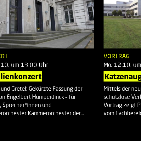
ERT
VORTRAG
.10. um 13.00 Uhr
Mo. 12.10. u
lienkonzert
Katzenaug
 und Gretel: Gekürzte Fassung der
Mittels der ne
on Engelbert Humperdinck – für
schutzlose Ver
, Sprecher*innen und
Vortrag zeigt 
orchester Kammerorchester der…
vom Fachberei