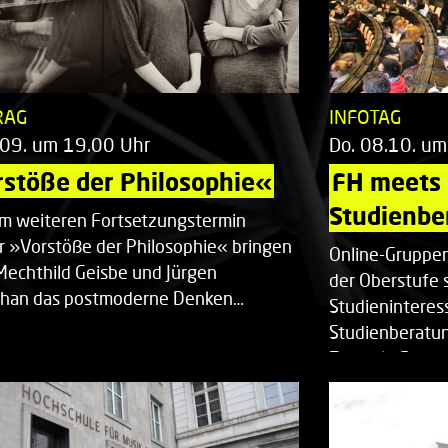
RAG
INFOTAG
.09. um 19.00 Uhr
Do. 08.10. um
stöße der Philosophie«
FH meets
Studienbe
em weiteren Fortsetzungstermin
r »Vorstöße der Philosophie« bringen
Online-Gruppen
Mechthild Geisbe und Jürgen
der Oberstufe 
han das postmoderne Denken…
Studieninteress
Studienberatun
Zentrale Studi