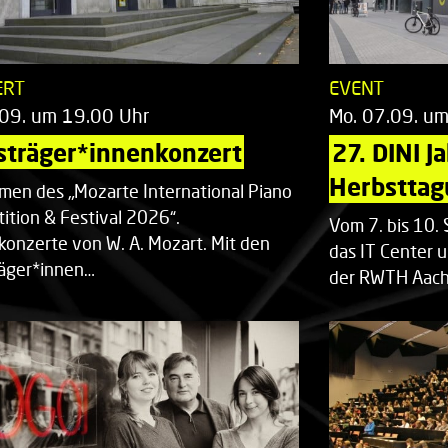
ERT
EVENT
.09. um 19.00 Uhr
Mo. 07.09. u
sträger*innenkonzert
27. DINI J
Herbsttag
men des „Mozarte International Piano
ition & Festival 2026“.
Vom 7. bis 10
rkonzerte von W. A. Mozart. Mit den
das IT Center u
räger*innen…
der RWTH Aach