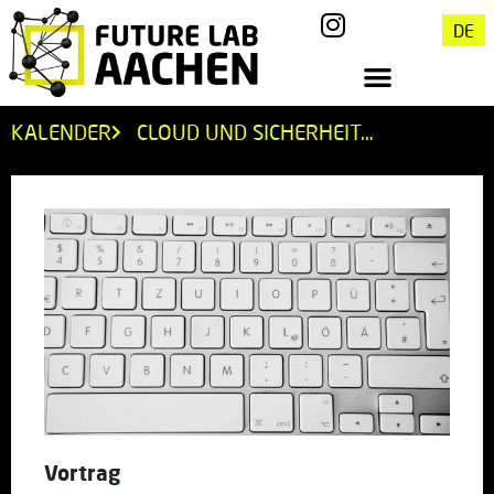
DE
KALENDER
CLOUD UND SICHERHEIT…
Vortrag