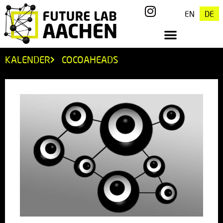
EN
DE
KALENDER
COCOAHEADS