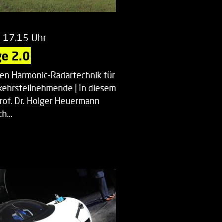
m 17.15 Uhr
e 2.0
uen Harmonic-Radartechnik für
kehrsteilnehmende | In diesem
Prof. Dr. Holger Heuermann
ch…