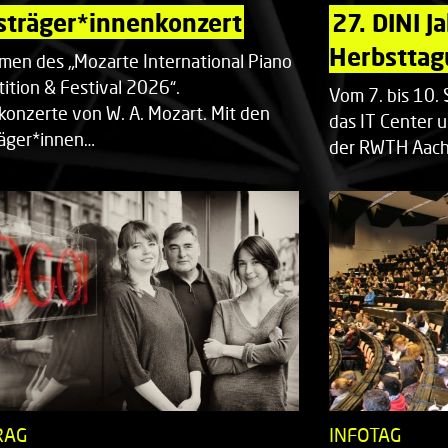
sträger*innenkonzert
27. DINI J
Herbsttag
men des „Mozarte International Piano
ition & Festival 2026“.
Vom 7. bis 10
rkonzerte von W. A. Mozart. Mit den
das IT Center u
räger*innen…
der RWTH Aach
RAG
INFOTAG