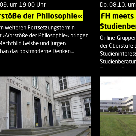
.09. um 19.00 Uhr
Do. 08.10. um
stöße der Philosophie«
FH meets
Studienbe
em weiteren Fortsetzungstermin
r »Vorstöße der Philosophie« bringen
Online-Gruppen
Mechthild Geisbe und Jürgen
der Oberstufe 
han das postmoderne Denken…
Studieninteress
Studienberatun
Zentrale Studi