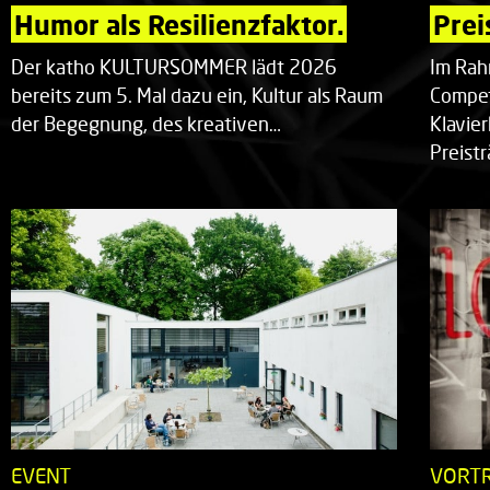
Humor als Resilienzfaktor.
Prei
Der katho KULTURSOMMER lädt 2026
Im Rah
bereits zum 5. Mal dazu ein, Kultur als Raum
Compet
der Begegnung, des kreativen…
Klavie
Preist
EVENT
VORT