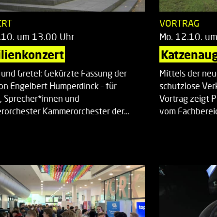
ERT
VORTRAG
.10. um 13.00 Uhr
Mo. 12.10. u
lienkonzert
Katzenaug
 und Gretel: Gekürzte Fassung der
Mittels der ne
on Engelbert Humperdinck – für
schutzlose Ver
, Sprecher*innen und
Vortrag zeigt 
orchester Kammerorchester der…
vom Fachberei