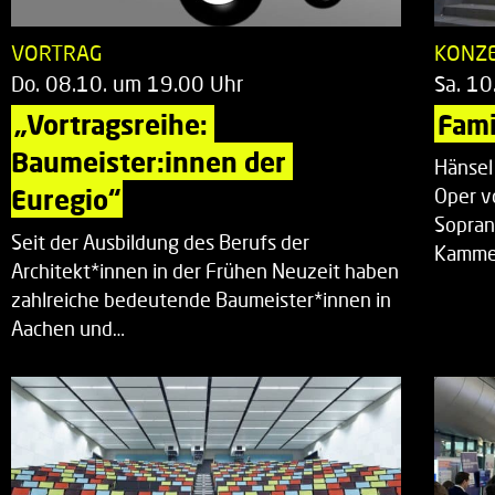
VORTRAG
KONZ
Do. 08.10. um 19.00 Uhr
Sa. 10
„Vortragsreihe: 
Fami
Baumeister:innen der 
Hänsel
Euregio“
Oper v
Sopran
Seit der Ausbildung des Berufs der
Kammer
Architekt*innen in der Frühen Neuzeit haben
zahlreiche bedeutende Baumeister*innen in
Aachen und…