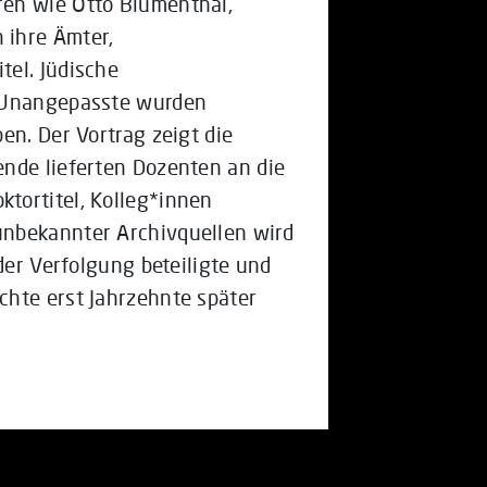
ren wie Otto Blumenthal,
 ihre Ämter,
tel. Jüdische
d Unangepasste wurden
en. Der Vortrag zeigt die
nde lieferten Dozenten an die
tortitel, Kolleg*innen
unbekannter Archivquellen wird
der Verfolgung beteiligte und
chte erst Jahrzehnte später