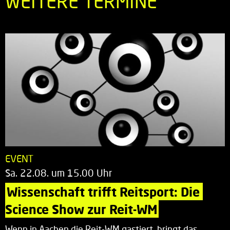
WEITERE TERMINE
EVENT
Sa. 22.08. um 15.00 Uhr
Wissenschaft trifft Reitsport: Die 
Science Show zur Reit-WM
Wenn in Aachen die Reit-WM gastiert, bringt das