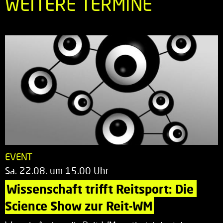
WEITERE TERMINE
EVENT
Sa. 22.08. um 15.00 Uhr
Wissenschaft trifft Reitsport: Die 
Science Show zur Reit-WM