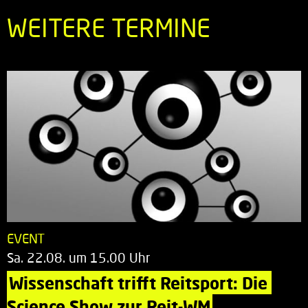
WEITERE TERMINE
EVENT
Sa. 22.08. um 15.00 Uhr
Wissenschaft trifft Reitsport: Die 
Science Show zur Reit-WM