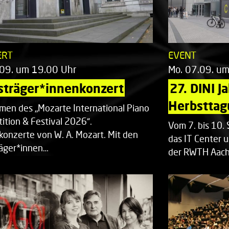
ERT
EVENT
.09. um 19.00 Uhr
Mo. 07.09. u
sträger*innenkonzert
27. DINI J
Herbsttag
men des „Mozarte International Piano
ition & Festival 2026“.
Vom 7. bis 10
rkonzerte von W. A. Mozart. Mit den
das IT Center u
räger*innen…
der RWTH Aach