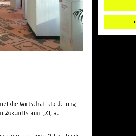
+
net die Wirtschaftsförderung
en Zukunftsraum „KI, au
nen wird der neue Ort erstmals