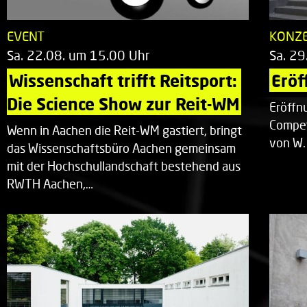
EVENT
KONZ
Sa. 22.08. um 15.00 Uhr
Sa. 29
Wissenschaft trifft Reitsport: 
Eröf
Die Science Show zur Reit-WM
Eröffn
Compet
Wenn in Aachen die Reit-WM gastiert, bringt
von W.
das Wissenschaftsbüro Aachen gemeinsam
mit der Hochschullandschaft bestehend aus
RWTH Aachen,…