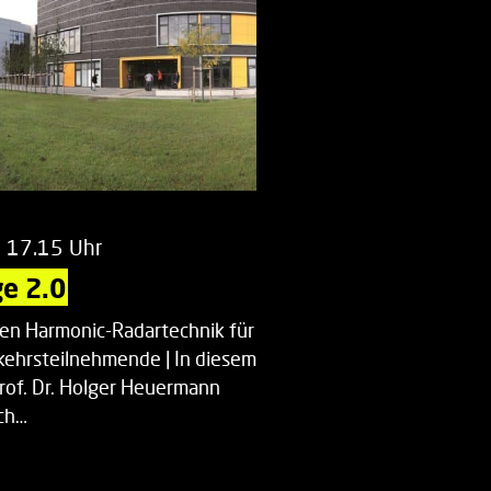
m 17.15 Uhr
e 2.0
uen Harmonic-Radartechnik für
kehrsteilnehmende | In diesem
Prof. Dr. Holger Heuermann
ch…