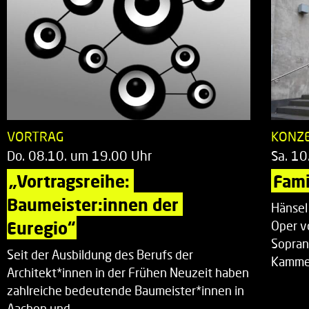
VORTRAG
KONZ
Do. 08.10. um 19.00 Uhr
Sa. 10
„Vortragsreihe: 
Fami
Baumeister:innen der 
Hänsel
Euregio“
Oper v
Sopran
Seit der Ausbildung des Berufs der
Kammer
Architekt*innen in der Frühen Neuzeit haben
zahlreiche bedeutende Baumeister*innen in
Aachen und…