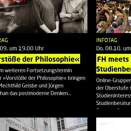
RAG
INFOTAG
.09. um 19.00 Uhr
Do. 08.10. um
stöße der Philosophie«
FH meets
Studienbe
em weiteren Fortsetzungstermin
r »Vorstöße der Philosophie« bringen
Online-Gruppen
Mechthild Geisbe und Jürgen
der Oberstufe 
han das postmoderne Denken…
Studieninteress
Studienberatun
Zentrale Studi