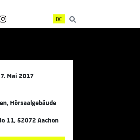
DE
17. Mai 2017
n, Hörsaalgebäude
ße 11, 52072 Aachen