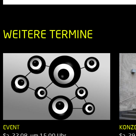
WEITERE TERMINE
EVENT
KONZ
Sa. 22.08. um 15.00 Uhr
Sa. 29