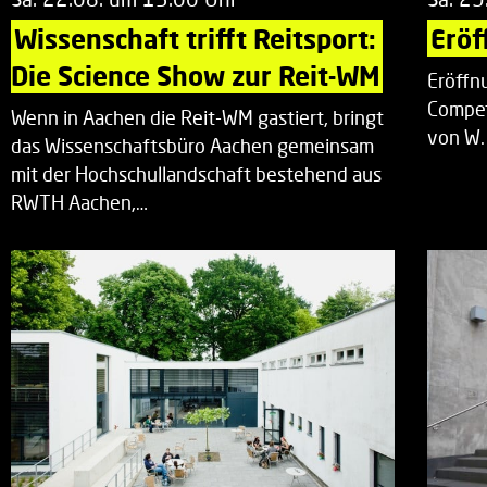
Wissenschaft trifft Reitsport: 
Eröf
Die Science Show zur Reit-WM
Eröffn
Compet
Wenn in Aachen die Reit-WM gastiert, bringt
von W.
das Wissenschaftsbüro Aachen gemeinsam
mit der Hochschullandschaft bestehend aus
RWTH Aachen,…