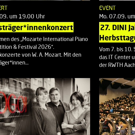
ERT
EVENT
.09. um 19.00 Uhr
Mo. 07.09. u
sträger*innenkonzert
27. DINI J
Herbsttag
men des „Mozarte International Piano
ition & Festival 2026“.
Vom 7. bis 10
rkonzerte von W. A. Mozart. Mit den
das IT Center u
räger*innen…
der RWTH Aach