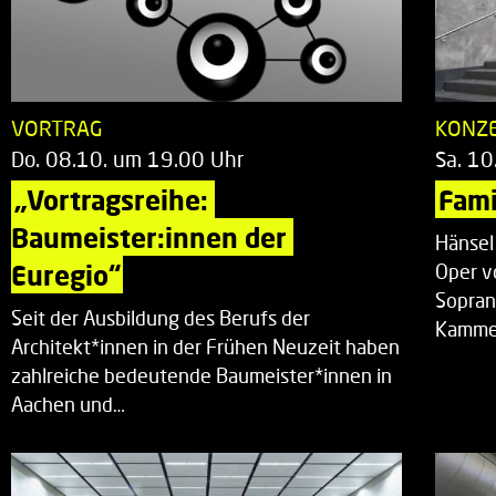
VORTRAG
KONZ
Do. 08.10. um 19.00 Uhr
Sa. 10
„Vortragsreihe: 
Fami
Baumeister:innen der 
Hänsel
Euregio“
Oper v
Sopran
Seit der Ausbildung des Berufs der
Kammer
Architekt*innen in der Frühen Neuzeit haben
zahlreiche bedeutende Baumeister*innen in
Aachen und…