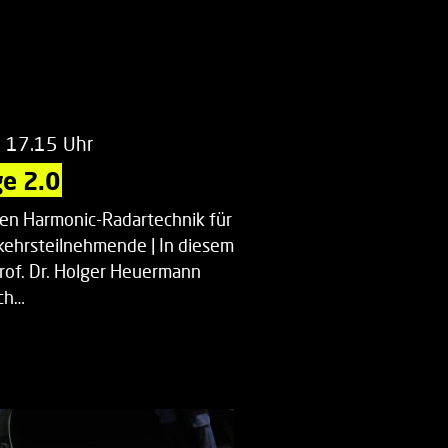
m 17.15 Uhr
e 2.0
uen Harmonic-Radartechnik für
kehrsteilnehmende | In diesem
Prof. Dr. Holger Heuermann
ch…