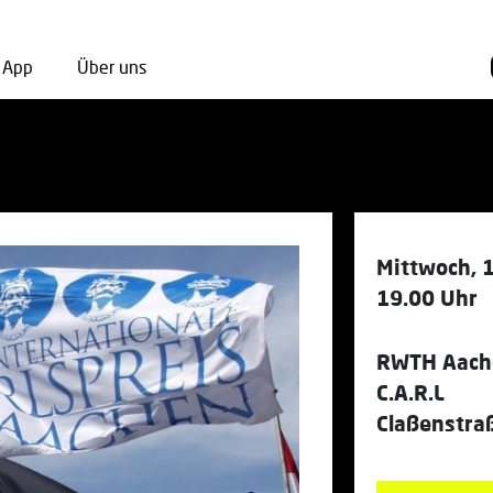
App
Über uns
Mittwoch, 
19.00 Uhr
RWTH Aache
C.A.R.L
Claßenstra