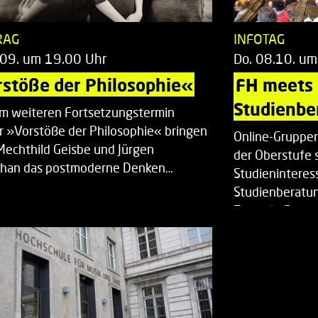
RAG
INFOTAG
.09. um 19.00 Uhr
Do. 08.10. um
stöße der Philosophie«
FH meets
Studienbe
em weiteren Fortsetzungstermin
r »Vorstöße der Philosophie« bringen
Online-Gruppen
Mechthild Geisbe und Jürgen
der Oberstufe 
han das postmoderne Denken…
Studieninteress
Studienberatun
Zentrale Studi