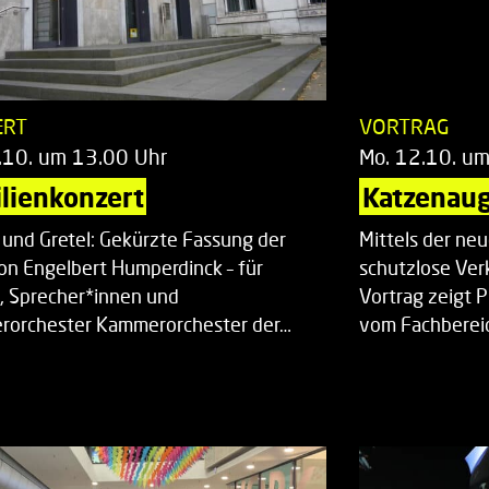
ERT
VORTRAG
.10. um 13.00 Uhr
Mo. 12.10. u
lienkonzert
Katzenaug
 und Gretel: Gekürzte Fassung der
Mittels der ne
on Engelbert Humperdinck – für
schutzlose Ver
, Sprecher*innen und
Vortrag zeigt 
orchester Kammerorchester der…
vom Fachberei