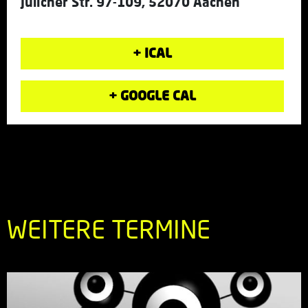
Jülicher Str. 97-109, 52070 Aachen
+ ICAL
+ GOOGLE CAL
WEITERE TERMINE