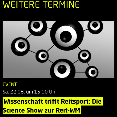
WEITERE TERMINE
EVENT
Sa. 22.08. um 15.00 Uhr
Wissenschaft trifft Reitsport: Die 
Science Show zur Reit-WM