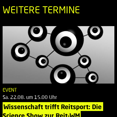
WEITERE TERMINE
EVENT
Sa. 22.08. um 15.00 Uhr
Wissenschaft trifft Reitsport: Die 
Science Show zur Reit-WM