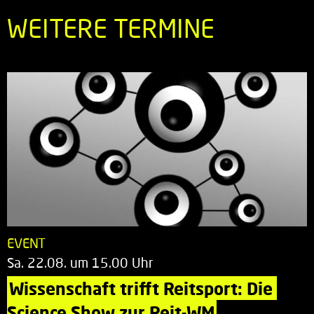
WEITERE TERMINE
EVENT
Sa. 22.08. um 15.00 Uhr
Wissenschaft trifft Reitsport: Die 
Science Show zur Reit-WM