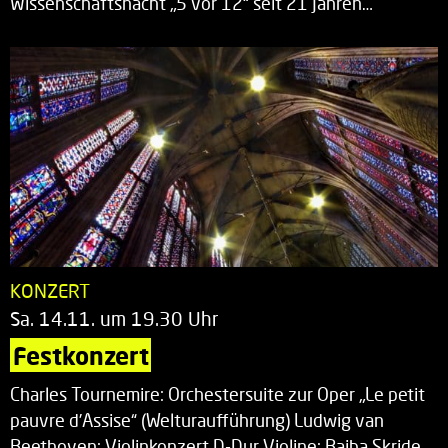
Wissenschaftsnacht „5 vor 12“ seit 21 Jahren…
KONZERT
Sa. 14.11. um 19.30 Uhr
Festkonzert
Charles Tournemire: Orchestersuite zur Oper „Le petit
pauvre d’Assise“ (Welturaufführung) Ludwig van
Beethoven: Violinkonzert D-Dur Violine: Baiba Skride…