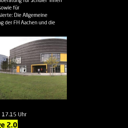
beratung für Schüler*innen
sowie für
ierte: Die Allgemeine
g der FH Aachen und die
enberatung…
m 17.15 Uhr
e 2.0