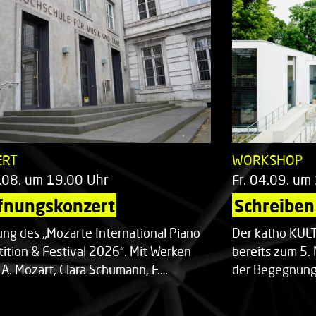
ERT
WORKSHOP
.08. um 19.00 Uhr
Fr. 04.09. um
fnungskonzert
Schreiben 
ung des „Mozarte International Piano
Der katho KU
ition & Festival 2026“. Mit Werken
bereits zum 5. 
 A. Mozart, Clara Schumann, F.…
der Begegnung,