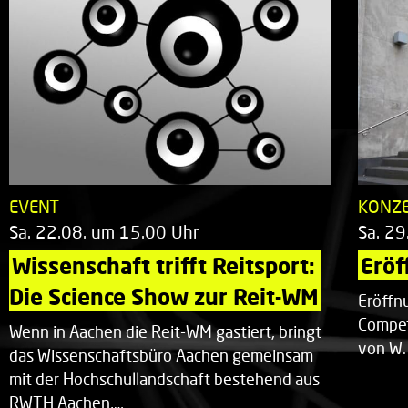
EVENT
KONZ
Sa. 22.08. um 15.00 Uhr
Sa. 29
Wissenschaft trifft Reitsport: 
Eröf
Die Science Show zur Reit-WM
Eröffn
Compet
Wenn in Aachen die Reit-WM gastiert, bringt
von W.
das Wissenschaftsbüro Aachen gemeinsam
mit der Hochschullandschaft bestehend aus
RWTH Aachen,…