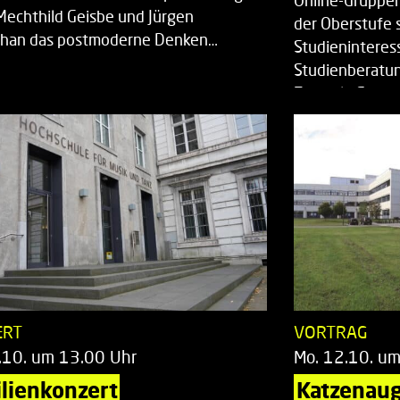
Online-Gruppen
Mechthild Geisbe und Jürgen
der Oberstufe 
han das postmoderne Denken…
Studieninteress
Studienberatun
Zentrale Studi
ERT
VORTRAG
.10. um 13.00 Uhr
Mo. 12.10. u
lienkonzert
Katzenaug