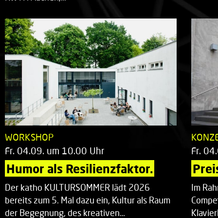
WORKSHOP
KONZ
Fr. 04.09. um 10.00 Uhr
Fr. 04
Humor als Resilienzfaktor.
Prei
Der katho KULTURSOMMER lädt 2026
Im Rah
bereits zum 5. Mal dazu ein, Kultur als Raum
Compet
der Begegnung, des kreativen…
Klavie