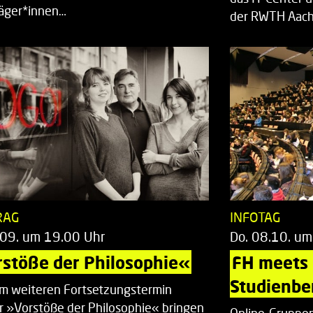
räger*innen…
der RWTH Aach
RAG
INFOTAG
.09. um 19.00 Uhr
Do. 08.10. um
stöße der Philosophie«
FH meets
Studienbe
em weiteren Fortsetzungstermin
r »Vorstöße der Philosophie« bringen