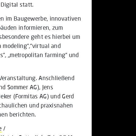
igital statt.
en im Baugewerbe, innovativen
bäuden informieren, zum
nsbesondere geht es hierbei um
 modeling“,“virtual and
s“, „metropolitan farming“ und
 Veranstaltung. Anschließend
nd Sommer AG), Jens
eker (Formitas AG) und Gerd
schaulichen und praxisnahen
nen berichten.
e
/