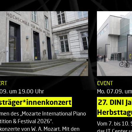
ERT
EVENT
.09. um 19.00 Uhr
Mo. 07.09. u
sträger*innenkonzert
27. DINI J
Herbsttag
men des „Mozarte International Piano
ition & Festival 2026“.
Vom 7. bis 10
rkonzerte von W. A. Mozart. Mit den
das IT Center u