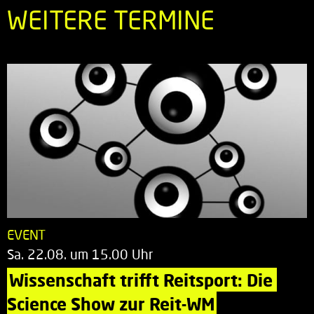
WEITERE TERMINE
EVENT
Sa. 22.08. um 15.00 Uhr
Wissenschaft trifft Reitsport: Die 
Science Show zur Reit-WM