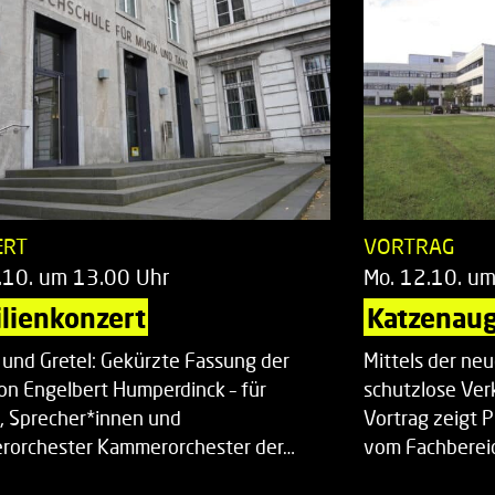
ERT
VORTRAG
.10. um 13.00 Uhr
Mo. 12.10. u
lienkonzert
Katzenaug
 und Gretel: Gekürzte Fassung der
Mittels der ne
on Engelbert Humperdinck – für
schutzlose Ver
, Sprecher*innen und
Vortrag zeigt 
orchester Kammerorchester der…
vom Fachberei