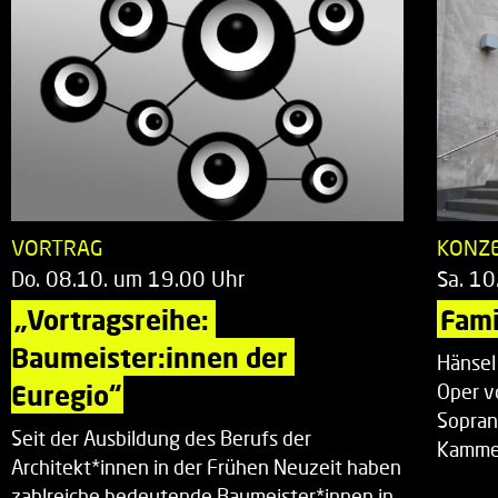
VORTRAG
KONZ
Do. 08.10. um 19.00 Uhr
Sa. 10
„Vortragsreihe: 
Fami
Baumeister:innen der 
Hänsel
Euregio“
Oper v
Sopran
Seit der Ausbildung des Berufs der
Kammer
Architekt*innen in der Frühen Neuzeit haben
zahlreiche bedeutende Baumeister*innen in