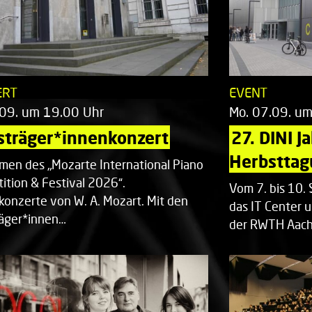
ERT
EVENT
.09. um 19.00 Uhr
Mo. 07.09. u
sträger*innenkonzert
27. DINI J
Herbsttag
men des „Mozarte International Piano
ition & Festival 2026“.
Vom 7. bis 10
rkonzerte von W. A. Mozart. Mit den
das IT Center u
räger*innen…
der RWTH Aach