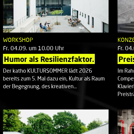
WORKSHOP
KONZ
Fr. 04.09. um 10.00 Uhr
Fr. 04
Humor als Resilienzfaktor.
Prei
Der katho KULTURSOMMER lädt 2026
Im Rah
bereits zum 5. Mal dazu ein, Kultur als Raum
Compet
der Begegnung, des kreativen…
Klavie
Preist