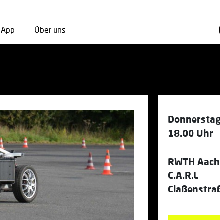
App
Über uns
Donnerstag
18.00 Uhr
RWTH Aache
C.A.R.L
Claßenstra