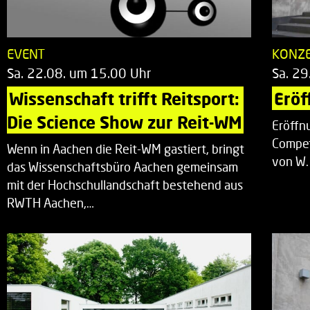
EVENT
KONZ
Sa. 22.08. um 15.00 Uhr
Sa. 29
Wissenschaft trifft Reitsport: 
Eröf
Die Science Show zur Reit-WM
Eröffn
Compet
Wenn in Aachen die Reit-WM gastiert, bringt
von W.
das Wissenschaftsbüro Aachen gemeinsam
mit der Hochschullandschaft bestehend aus
RWTH Aachen,…