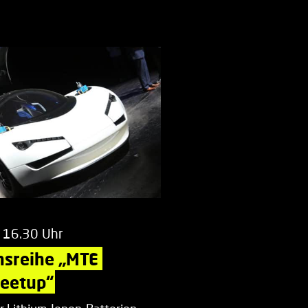
 16.30 Uhr
nsreihe „MTE 
Meetup“