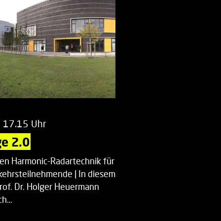
m 17.15 Uhr
e 2.0
uen Harmonic-Radartechnik für
kehrsteilnehmende | In diesem
Prof. Dr. Holger Heuermann
ch…