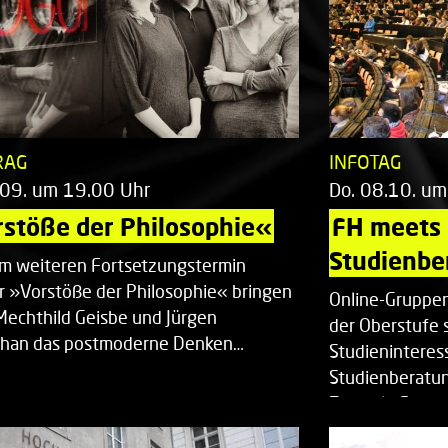
RAG
INFOTAG
.09. um 19.00 Uhr
Do. 08.10. um
stöße der Philosophie«
FH meets
Studienbe
em weiteren Fortsetzungstermin
r »Vorstöße der Philosophie« bringen
Online-Gruppen
Mechthild Geisbe und Jürgen
der Oberstufe 
han das postmoderne Denken…
Studieninteress
Studienberatun
Zentrale Studi