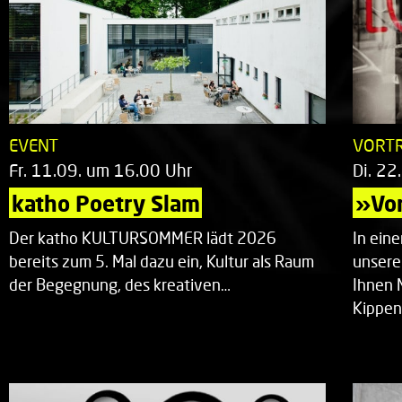
EVENT
VORT
Fr. 11.09. um 16.00 Uhr
Di. 22
katho Poetry Slam
»Vor
Der katho KULTURSOMMER lädt 2026
In ein
bereits zum 5. Mal dazu ein, Kultur als Raum
unsere
der Begegnung, des kreativen…
Ihnen 
Kippen