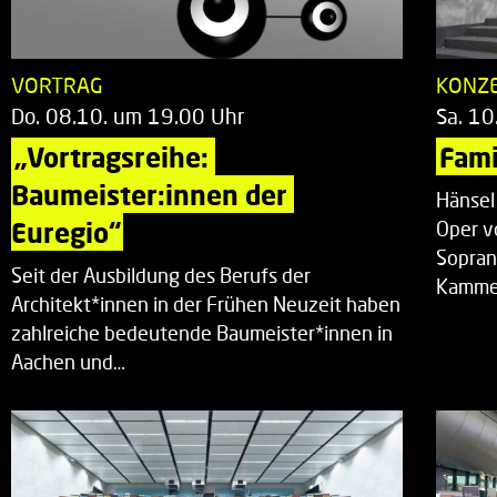
VORTRAG
KONZ
Do. 08.10. um 19.00 Uhr
Sa. 10
„Vortragsreihe: 
Fami
Baumeister:innen der 
Hänsel
Euregio“
Oper v
Sopran
Seit der Ausbildung des Berufs der
Kammer
Architekt*innen in der Frühen Neuzeit haben
zahlreiche bedeutende Baumeister*innen in
Aachen und…