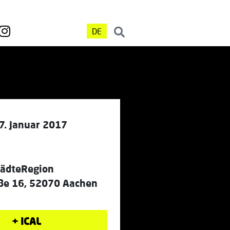
DE
7. Januar 2017
tädteRegion
aße 16, 52070 Aachen
+ ICAL