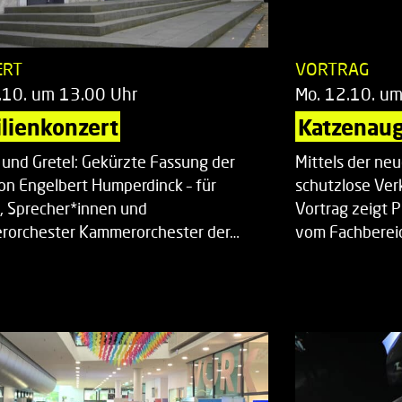
ERT
VORTRAG
.10. um 13.00 Uhr
Mo. 12.10. u
lienkonzert
Katzenaug
 und Gretel: Gekürzte Fassung der
Mittels der ne
on Engelbert Humperdinck – für
schutzlose Ver
, Sprecher*innen und
Vortrag zeigt 
orchester Kammerorchester der…
vom Fachberei