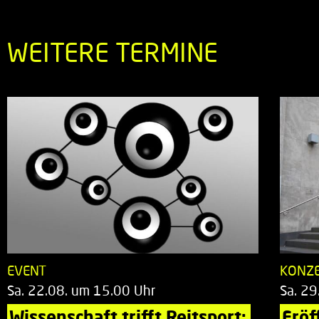
WEITERE TERMINE
EVENT
KONZ
Sa. 22.08. um 15.00 Uhr
Sa. 29
Wissenschaft trifft Reitsport: 
Eröf