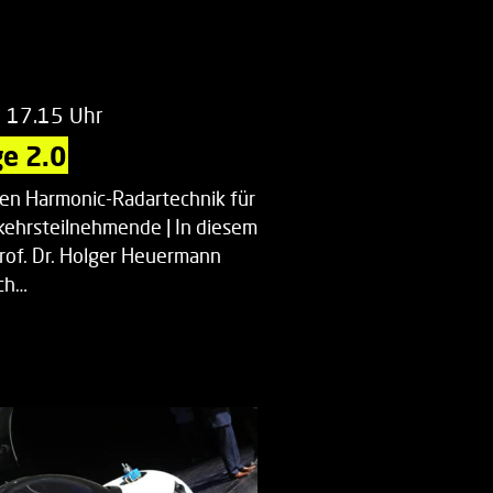
m 17.15 Uhr
e 2.0
uen Harmonic-Radartechnik für
kehrsteilnehmende | In diesem
Prof. Dr. Holger Heuermann
ch…