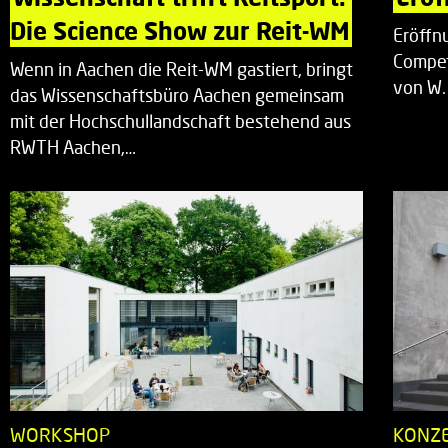
Die Science Show zur Reit-WM
Eröffn
Compet
Wenn in Aachen die Reit-WM gastiert, bringt
von W.
das Wissenschaftsbüro Aachen gemeinsam
mit der Hochschullandschaft bestehend aus
RWTH Aachen,…
WORKSHOP
KONZ