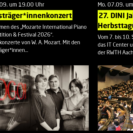
.09. um 19.00 Uhr
Mo. 07.09. u
sträger*innenkonzert
27. DINI J
Herbsttag
men des „Mozarte International Piano
ition & Festival 2026“.
Vom 7. bis 10
rkonzerte von W. A. Mozart. Mit den
das IT Center u
räger*innen…
der RWTH Aach