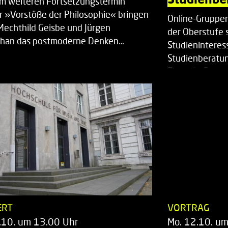
em weiteren Fortsetzungstermin
r »Vorstöße der Philosophie« bringen
Online-Gruppen
Mechthild Geisbe und Jürgen
der Oberstufe 
han das postmoderne Denken…
Studieninteress
Studienberatun
Zentrale Studi
ERT
VORTRAG
.10. um 13.00 Uhr
Mo. 12.10. u