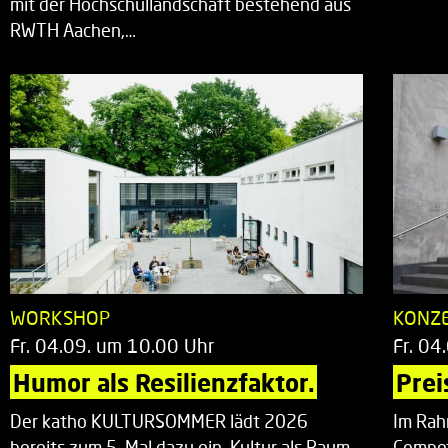
mit der Hochschullandschaft bestehend aus
RWTH Aachen,…
WORKSHOP
KONZ
Fr. 04.09. um 10.00 Uhr
Fr. 04
Humor als Resilienzfaktor.
Prei
Der katho KULTURSOMMER lädt 2026
Im Rah
bereits zum 5. Mal dazu ein, Kultur als Raum
Compet