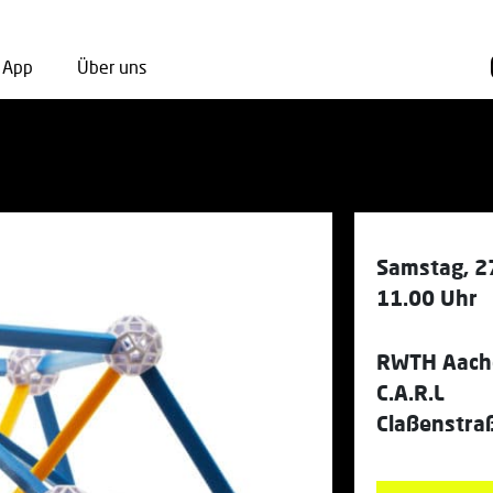
App
Über uns
Samstag, 2
11.00 Uhr
RWTH Aache
C.A.R.L
Claßenstra