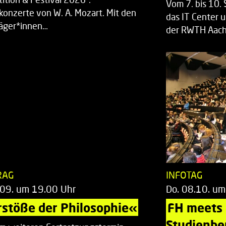
Vom 7. bis 10
rkonzerte von W. A. Mozart. Mit den
das IT Center u
räger*innen…
der RWTH Aach
RAG
INFOTAG
.09. um 19.00 Uhr
Do. 08.10. um
stöße der Philosophie«
FH meets
Studienbe