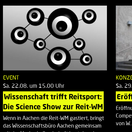
EVENT
KONZ
Sa. 22.08. um 15.00 Uhr
Sa. 29
Wissenschaft trifft Reitsport: 
Eröf
Die Science Show zur Reit-WM
Eröffn
Compet
Wenn in Aachen die Reit-WM gastiert, bringt
von W.
das Wissenschaftsbüro Aachen gemeinsam