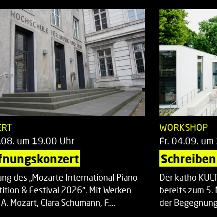
ERT
WORKSHOP
.08. um 19.00 Uhr
Fr. 04.09. um
fnungskonzert
Schreiben 
ung des „Mozarte International Piano
Der katho KU
ition & Festival 2026“. Mit Werken
bereits zum 5. 
 A. Mozart, Clara Schumann, F.…
der Begegnung,