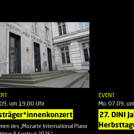
ERT
EVENT
.09. um 19.00 Uhr
Mo. 07.09. u
sträger*innenkonzert
27. DINI J
Herbsttag
men des „Mozarte International Piano
ition & Festival 2026“.