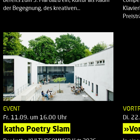
der Begegnung, des kreativen…
Klavie
Preist
EVENT
VORT
Fr. 11.09. um 16.00 Uhr
Di. 22
katho Poetry Slam
»Vor