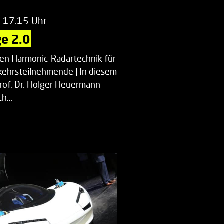
m 17.15 Uhr
e 2.0
uen Harmonic-Radartechnik für
kehrsteilnehmende | In diesem
Prof. Dr. Holger Heuermann
ch…