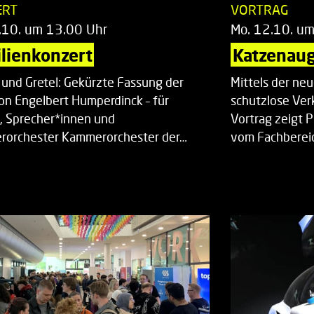
ERT
VORTRAG
.10. um 13.00 Uhr
Mo. 12.10. u
lienkonzert
Katzenaug
 und Gretel: Gekürzte Fassung der
Mittels der ne
on Engelbert Humperdinck – für
schutzlose Ver
, Sprecher*innen und
Vortrag zeigt 
orchester Kammerorchester der…
vom Fachberei