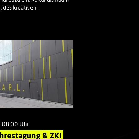
 des kreativen…
m 08.00 Uhr
ahrestagung & ZKI 