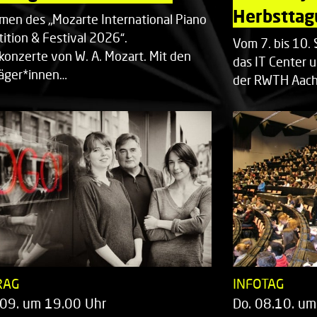
Herbsttag
men des „Mozarte International Piano
ition & Festival 2026“.
Vom 7. bis 10
rkonzerte von W. A. Mozart. Mit den
das IT Center u
räger*innen…
der RWTH Aach
RAG
INFOTAG
.09. um 19.00 Uhr
Do. 08.10. um