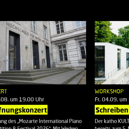
ERT
WORKSHOP
.08. um 19.00 Uhr
Fr. 04.09. um
fnungskonzert
Schreiben 
ung des „Mozarte International Piano
Der katho KU
ition & Festival 2026“. Mit Werken
bereits zum 5. 