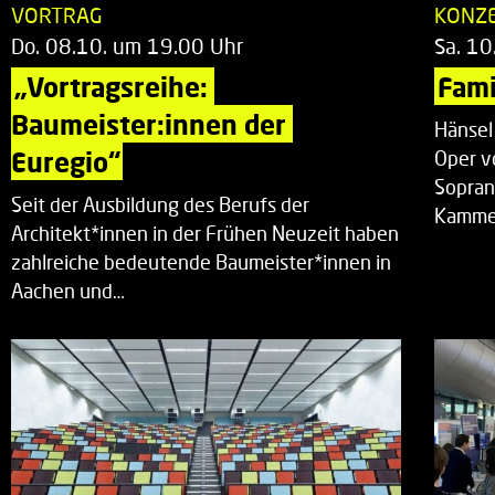
VORTRAG
KONZ
Do. 08.10. um 19.00 Uhr
Sa. 10
„Vortragsreihe: 
Fami
Baumeister:innen der 
Hänsel
Euregio“
Oper v
Sopran
Seit der Ausbildung des Berufs der
Kammer
Architekt*innen in der Frühen Neuzeit haben
zahlreiche bedeutende Baumeister*innen in
Aachen und…