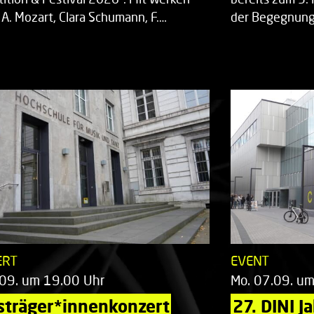
 A. Mozart, Clara Schumann, F.…
der Begegnung,
ERT
EVENT
.09. um 19.00 Uhr
Mo. 07.09. u
sträger*innenkonzert
27. DINI J