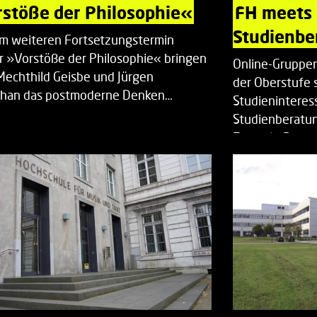
stöße der Philosophie«
FH meets
Studienbe
em weiteren Fortsetzungstermin
r »Vorstöße der Philosophie« bringen
Online-Gruppen
Mechthild Geisbe und Jürgen
der Oberstufe 
han das postmoderne Denken…
Studieninteress
Studienberatun
Zentrale Studi