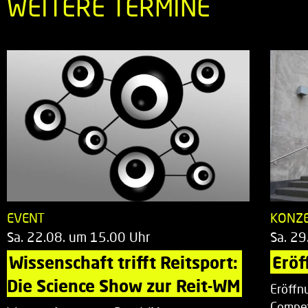
WEITERE TERMINE
EVENT
KONZ
Sa. 22.08. um 15.00 Uhr
Sa. 29
Wissenschaft trifft Reitsport: 
Eröf
Die Science Show zur Reit-WM
Eröffn
Compet