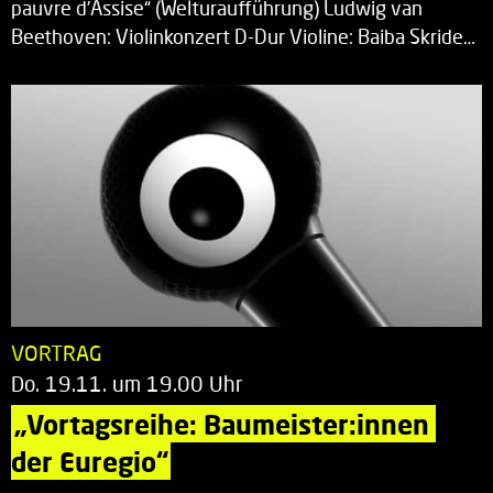
pauvre d’Assise“ (Welturaufführung) Ludwig van
Beethoven: Violinkonzert D-Dur Violine: Baiba Skride…
VORTRAG
Do. 19.11. um 19.00 Uhr
„Vortagsreihe: Baumeister:innen 
der Euregio“