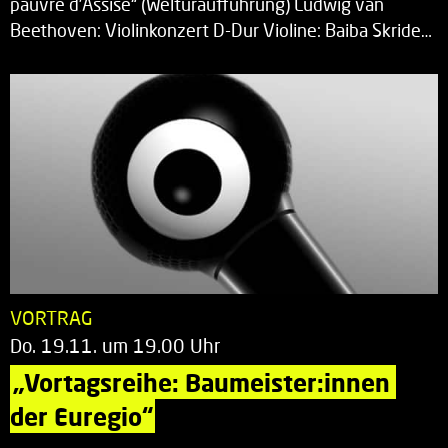
pauvre d’Assise“ (Welturaufführung) Ludwig van
Beethoven: Violinkonzert D-Dur Violine: Baiba Skride…
VORTRAG
Do. 19.11. um 19.00 Uhr
„Vortagsreihe: Baumeister:innen 
der Euregio“