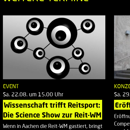
EVENT
KONZ
Sa. 22.08. um 15.00 Uhr
Sa. 29
Wissenschaft trifft Reitsport: 
Eröf
Die Science Show zur Reit-WM
Eröffn
Compet
Wenn in Aachen die Reit-WM gastiert, bringt