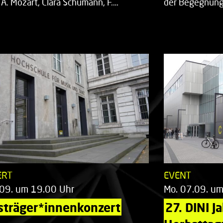
 A. Mozart, Clara Schumann, F.…
der Begegnung,
ERT
EVENT
.09. um 19.00 Uhr
Mo. 07.09. u
sträger*innenkonzert
27. DINI J