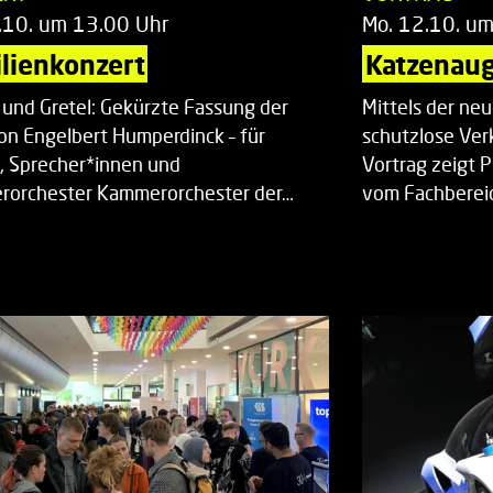
.10. um 13.00 Uhr
Mo. 12.10. u
lienkonzert
Katzenaug
 und Gretel: Gekürzte Fassung der
Mittels der ne
on Engelbert Humperdinck – für
schutzlose Ver
, Sprecher*innen und
Vortrag zeigt 
orchester Kammerorchester der…
vom Fachberei