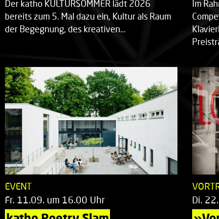
Der katho KULTURSOMMER lädt 2026
Im Rah
bereits zum 5. Mal dazu ein, Kultur als Raum
Compet
der Begegnung, des kreativen…
Klavie
Preist
EVENT
VORT
Fr. 11.09. um 16.00 Uhr
Di. 22
katho Poetry Slam
»Vor