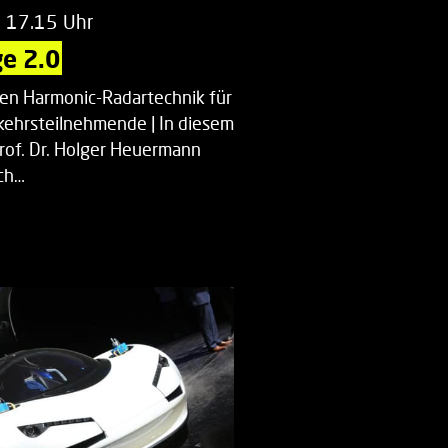
m 17.15 Uhr
e 2.0
uen Harmonic-Radartechnik für
kehrsteilnehmende | In diesem
Prof. Dr. Holger Heuermann
ch…