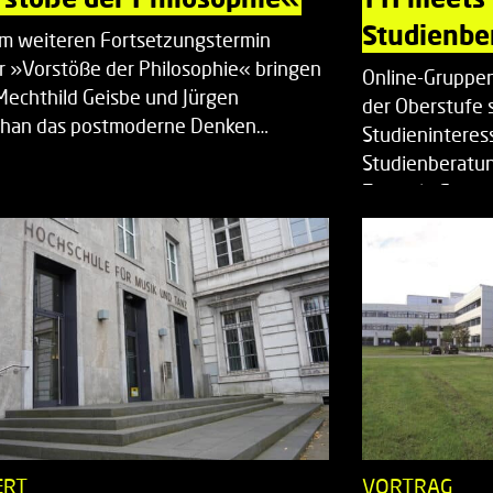
Studienbe
em weiteren Fortsetzungstermin
r »Vorstöße der Philosophie« bringen
Online-Gruppen
Mechthild Geisbe und Jürgen
der Oberstufe 
han das postmoderne Denken…
Studieninteress
Studienberatun
Zentrale Studi
ERT
VORTRAG