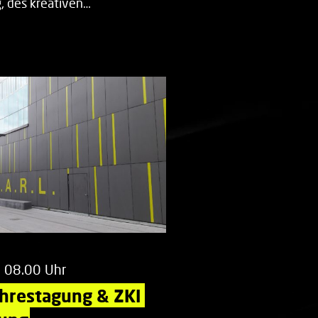
 des kreativen…
m 08.00 Uhr
ahrestagung & ZKI 