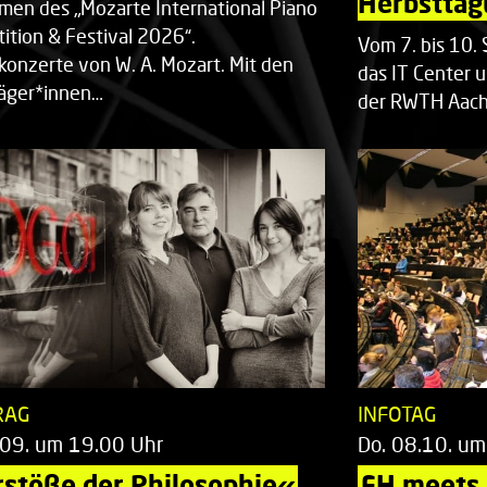
Herbsttag
men des „Mozarte International Piano
ition & Festival 2026“.
Vom 7. bis 10
rkonzerte von W. A. Mozart. Mit den
das IT Center u
räger*innen…
der RWTH Aach
RAG
INFOTAG
.09. um 19.00 Uhr
Do. 08.10. um
stöße der Philosophie«
FH meets