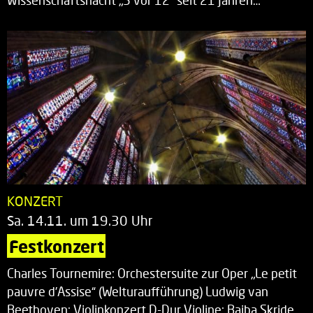
Wissenschaftsnacht „5 vor 12“ seit 21 Jahren…
KONZERT
Sa. 14.11. um 19.30 Uhr
Festkonzert
Charles Tournemire: Orchestersuite zur Oper „Le petit
pauvre d’Assise“ (Welturaufführung) Ludwig van
Beethoven: Violinkonzert D-Dur Violine: Baiba Skride…