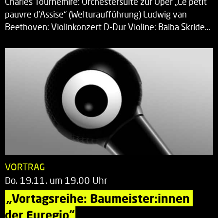
Charles Tournemire: Orchestersuite zur Oper „Le petit
pauvre d’Assise“ (Welturaufführung) Ludwig van
Beethoven: Violinkonzert D-Dur Violine: Baiba Skride…
VORTRAG
Do. 19.11. um 19.00 Uhr
„Vortagsreihe: Baumeister:innen 
der Euregio“