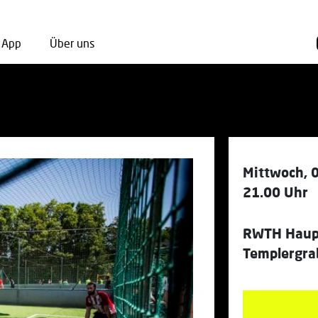
App
Über uns
Mittwoch, 
21.00 Uhr
RWTH Haupt
Templergra