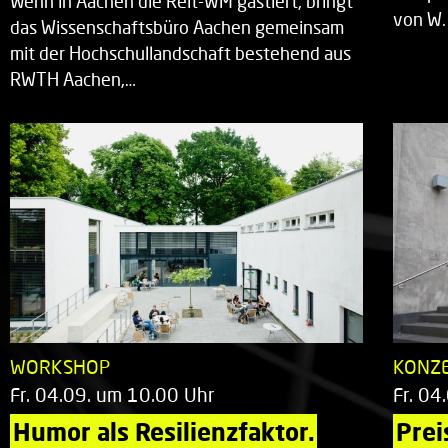
Wenn in Aachen die Reit-WM gastiert, bringt
von W.
das Wissenschaftsbüro Aachen gemeinsam
mit der Hochschullandschaft bestehend aus
RWTH Aachen,…
WORKSHOP
KONZ
Fr. 04.09. um 10.00 Uhr
Fr. 04
Humor als Resilienzfaktor.
Prei