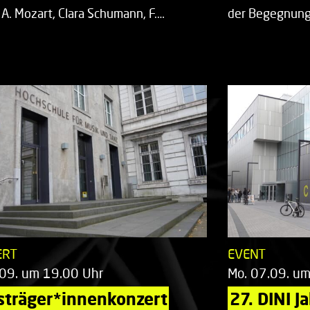
 A. Mozart, Clara Schumann, F.…
der Begegnung,
ERT
EVENT
.09. um 19.00 Uhr
Mo. 07.09. u
sträger*innenkonzert
27. DINI J