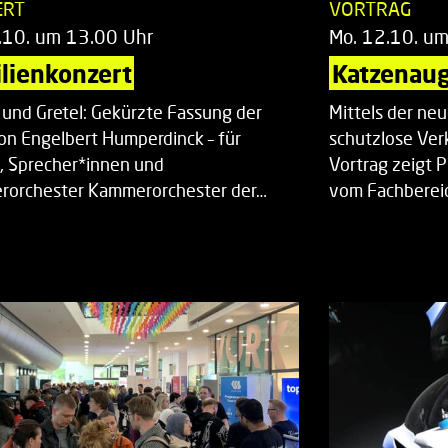
ERT
VORTRAG
.10. um 13.00 Uhr
Mo. 12.10. u
lienkonzert
Katzenaug
 und Gretel: Gekürzte Fassung der
Mittels der ne
on Engelbert Humperdinck – für
schutzlose Ver
, Sprecher*innen und
Vortrag zeigt 
orchester Kammerorchester der…
vom Fachberei