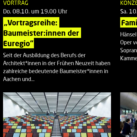
VORTRAG
KONZ
Do. 08.10. um 19.00 Uhr
Sa. 10
„Vortragsreihe: 
Fami
Baumeister:innen der 
Hänsel
Euregio“
Oper v
Sopran
Seit der Ausbildung des Berufs der
Kammer
Architekt*innen in der Frühen Neuzeit haben
zahlreiche bedeutende Baumeister*innen in
Aachen und…