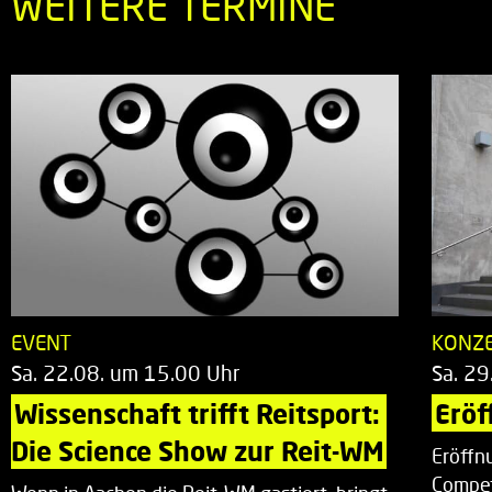
WEITERE TERMINE
EVENT
KONZ
Sa. 22.08. um 15.00 Uhr
Sa. 29
Wissenschaft trifft Reitsport: 
Eröf
Die Science Show zur Reit-WM
Eröffn
Compet