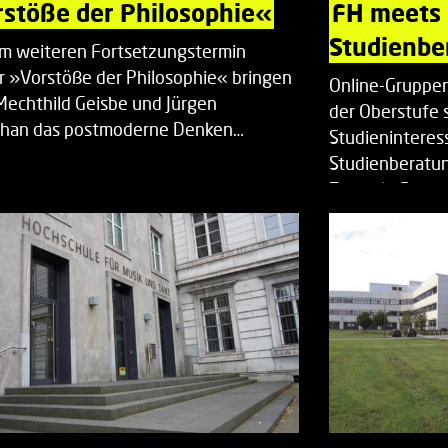
stöße der Philosophie«
FH meets
Studienbe
em weiteren Fortsetzungstermin
r »Vorstöße der Philosophie« bringen
Online-Gruppen
Mechthild Geisbe und Jürgen
der Oberstufe 
han das postmoderne Denken…
Studieninteress
Studienberatun
Zentrale Studi