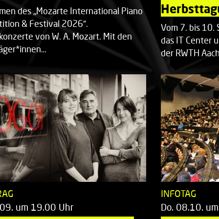
Herbsttag
men des „Mozarte International Piano
ition & Festival 2026“.
Vom 7. bis 10
rkonzerte von W. A. Mozart. Mit den
das IT Center u
räger*innen…
der RWTH Aach
RAG
INFOTAG
.09. um 19.00 Uhr
Do. 08.10. um