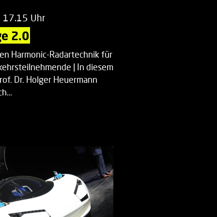
m 17.15 Uhr
e 2.0
uen Harmonic-Radartechnik für
kehrsteilnehmende | In diesem
Prof. Dr. Holger Heuermann
ch…