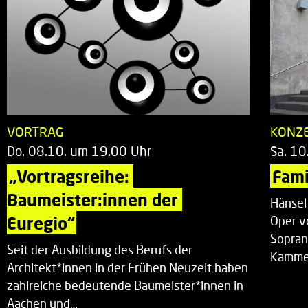
VORTRAG
KONZ
Do. 08.10. um 19.00 Uhr
Sa. 10
„Vortragsreihe: 
Fami
Baumeister:innen der 
Hänsel
Euregio“
Oper v
Sopran
Seit der Ausbildung des Berufs der
Kammer
Architekt*innen in der Frühen Neuzeit haben
zahlreiche bedeutende Baumeister*innen in
Aachen und…