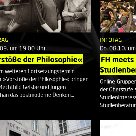
RAG
INFOTAG
.09. um 19.00 Uhr
Do. 08.10. um
stöße der Philosophie«
FH meets
Studienbe
em weiteren Fortsetzungstermin
r »Vorstöße der Philosophie« bringen
Online-Gruppen
Mechthild Geisbe und Jürgen
der Oberstufe 
han das postmoderne Denken…
Studieninteress
Studienberatun
Zentrale Studi