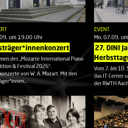
ERT
EVENT
.09. um 19.00 Uhr
Mo. 07.09. u
sträger*innenkonzert
27. DINI J
Herbsttag
men des „Mozarte International Piano
ition & Festival 2026“.
Vom 7. bis 10
rkonzerte von W. A. Mozart. Mit den
das IT Center u
räger*innen…
der RWTH Aach