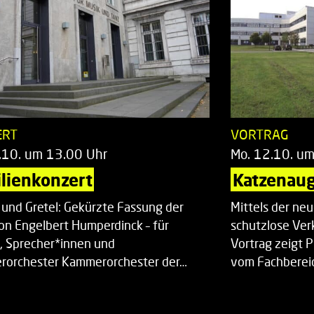
ERT
VORTRAG
.10. um 13.00 Uhr
Mo. 12.10. u
lienkonzert
Katzenaug
 und Gretel: Gekürzte Fassung der
Mittels der ne
on Engelbert Humperdinck – für
schutzlose Ver
, Sprecher*innen und
Vortrag zeigt 
orchester Kammerorchester der…
vom Fachberei