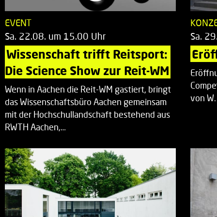
EVENT
KONZ
Sa. 22.08. um 15.00 Uhr
Sa. 29
Wissenschaft trifft Reitsport: 
Eröf
Die Science Show zur Reit-WM
Eröffn
Compet
Wenn in Aachen die Reit-WM gastiert, bringt
von W.
das Wissenschaftsbüro Aachen gemeinsam
mit der Hochschullandschaft bestehend aus
RWTH Aachen,…