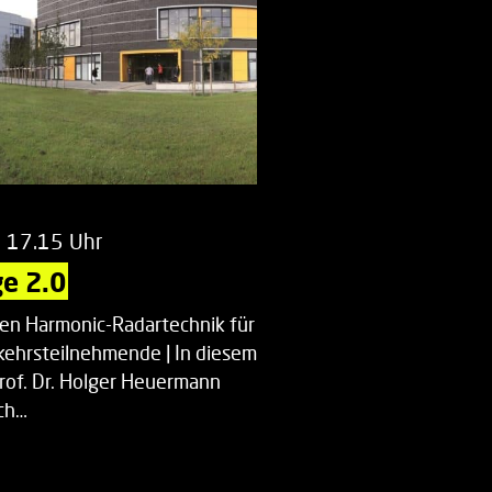
m 17.15 Uhr
e 2.0
uen Harmonic-Radartechnik für
kehrsteilnehmende | In diesem
Prof. Dr. Holger Heuermann
ch…