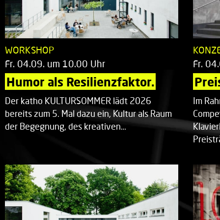
WORKSHOP
KONZ
Fr. 04.09. um 10.00 Uhr
Fr. 04
Humor als Resilienzfaktor.
Prei
Der katho KULTURSOMMER lädt 2026
Im Rah
bereits zum 5. Mal dazu ein, Kultur als Raum
Compet
der Begegnung, des kreativen…
Klavie
Preist