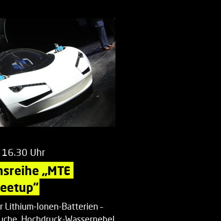
 16.30 Uhr
nsreihe „MTE 
Meetup“
r Lithium-Ionen-Batterien –
uche, Hochdruck-Wassernebel