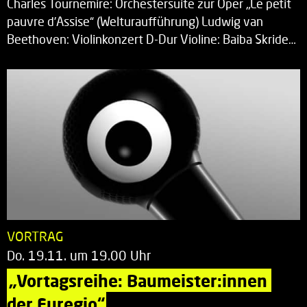
Charles Tournemire: Orchestersuite zur Oper „Le petit
pauvre d’Assise“ (Welturaufführung) Ludwig van
Beethoven: Violinkonzert D-Dur Violine: Baiba Skride…
VORTRAG
Do. 19.11. um 19.00 Uhr
„Vortagsreihe: Baumeister:innen 
der Euregio“