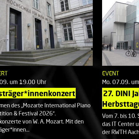
ERT
EVENT
.09. um 19.00 Uhr
Mo. 07.09. u
sträger*innenkonzert
27. DINI J
Herbsttag
men des „Mozarte International Piano
ition & Festival 2026“.
Vom 7. bis 10
rkonzerte von W. A. Mozart. Mit den
das IT Center u
räger*innen…
der RWTH Aach