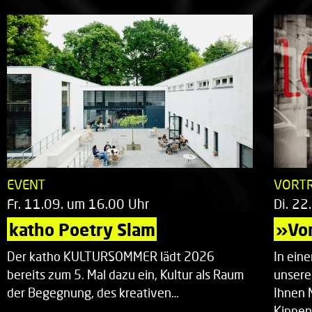
EVENT
VORT
Fr. 11.09. um 16.00 Uhr
Di. 22
katho Poetry Slam
»Vor
Der katho KULTURSOMMER lädt 2026
In ein
bereits zum 5. Mal dazu ein, Kultur als Raum
unsere
der Begegnung, des kreativen…
Ihnen 
Kippen