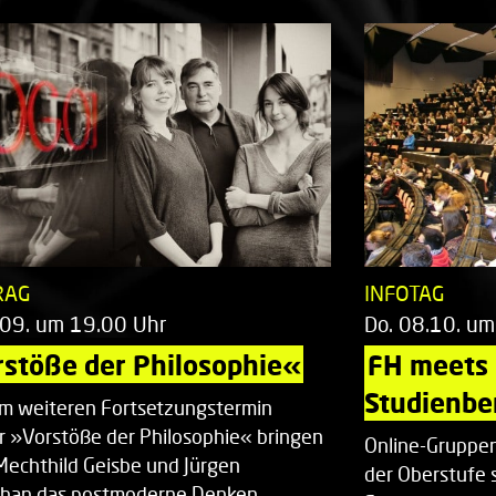
RAG
INFOTAG
.09. um 19.00 Uhr
Do. 08.10. um
stöße der Philosophie«
FH meets
Studienbe
em weiteren Fortsetzungstermin
r »Vorstöße der Philosophie« bringen
Online-Gruppen
Mechthild Geisbe und Jürgen
der Oberstufe 
han das postmoderne Denken…