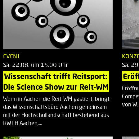
EVENT
KONZ
Sa. 22.08. um 15.00 Uhr
Sa. 29
Wissenschaft trifft Reitsport: 
Eröf
Die Science Show zur Reit-WM
Eröffn
Compet
Wenn in Aachen die Reit-WM gastiert, bringt
von W.
das Wissenschaftsbüro Aachen gemeinsam
mit der Hochschullandschaft bestehend aus
RWTH Aachen,…