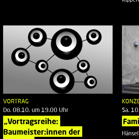
VORTRAG
KONZ
Do. 08.10. um 19.00 Uhr
Sa. 10
„Vortragsreihe: 
Fami
Baumeister:innen der 
Hänsel