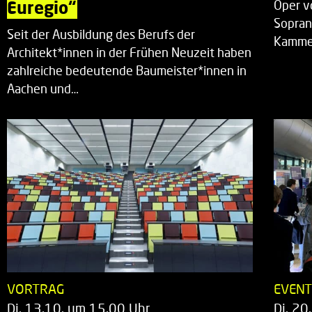
Euregio“
Oper v
Sopran
Seit der Ausbildung des Berufs der
Kammer
Architekt*innen in der Frühen Neuzeit haben
zahlreiche bedeutende Baumeister*innen in
Aachen und…
VORTRAG
EVEN
Di. 13.10. um 15.00 Uhr
Di. 20