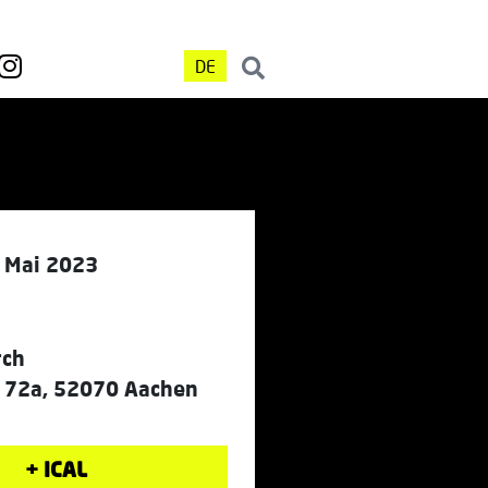
DE
. Mai 2023
rch
r. 72a, 52070 Aachen
+ ICAL