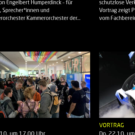
on Engelbert Humperdinck – für
schutzlose Ver
, Sprecher*innen und
Vortrag zeigt 
orchester Kammerorchester der…
vom Fachberei
T
VORTRAG
.10. um 17.00 Uhr
Do. 22.10. um