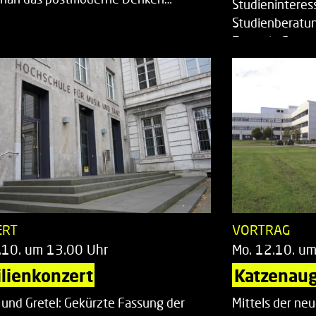
Studieninteress
Studienberatun
Zentrale Studi
ERT
VORTRAG
.10. um 13.00 Uhr
Mo. 12.10. u
lienkonzert
Katzenaug
 und Gretel: Gekürzte Fassung der
Mittels der ne