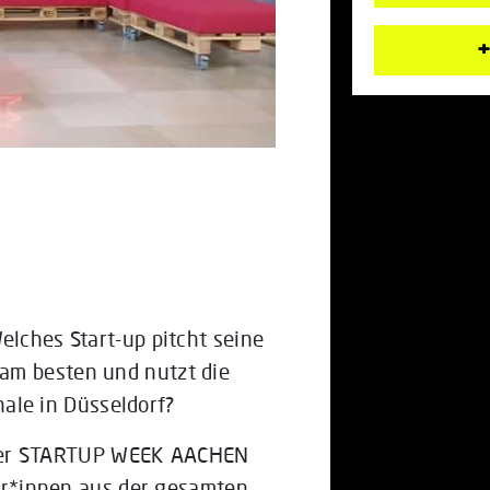
+
elches Start-up pitcht seine
am besten und nutzt die
nale in Düsseldorf?
er
STARTUP WEEK
AACHEN
teur*innen aus der gesamten