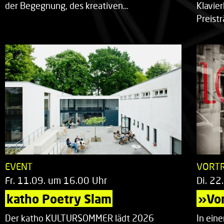
der Begegnung, des kreativen…
Klavie
Preist
EVENT
VORT
Fr. 11.09. um 16.00 Uhr
Di. 22
katho Poetry Slam
»Vor
Der katho KULTURSOMMER lädt 2026
In ein