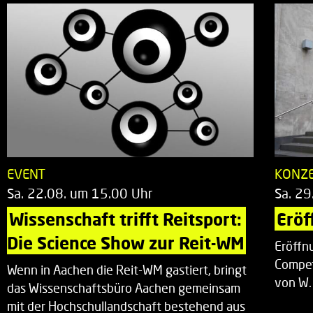
EVENT
KONZ
Sa. 22.08. um 15.00 Uhr
Sa. 29
Wissenschaft trifft Reitsport: 
Eröf
Die Science Show zur Reit-WM
Eröffn
Compet
Wenn in Aachen die Reit-WM gastiert, bringt
von W.
das Wissenschaftsbüro Aachen gemeinsam
mit der Hochschullandschaft bestehend aus