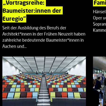
„Vortragsreihe: 
Fami
Baumeister:innen der 
Hänsel
Euregio“
Oper v
Sopran
Seit der Ausbildung des Berufs der
Kammer
Architekt*innen in der Frühen Neuzeit haben
zahlreiche bedeutende Baumeister*innen in
Aachen und…