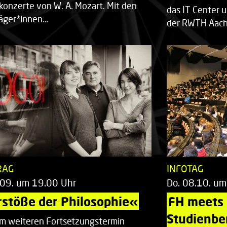
rkonzerte von W. A. Mozart. Mit den
das IT Center u
räger*innen…
der RWTH Aach
RAG
INFOTAG
.09. um 19.00 Uhr
Do. 08.10. um
stöße der Philosophie«
FH meets
Studienbe
em weiteren Fortsetzungstermin