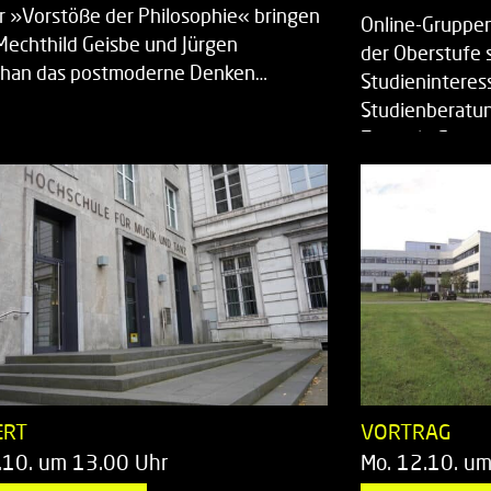
r »Vorstöße der Philosophie« bringen
Online-Gruppen
Mechthild Geisbe und Jürgen
der Oberstufe 
han das postmoderne Denken…
Studieninteress
Studienberatun
Zentrale Studi
ERT
VORTRAG
.10. um 13.00 Uhr
Mo. 12.10. u