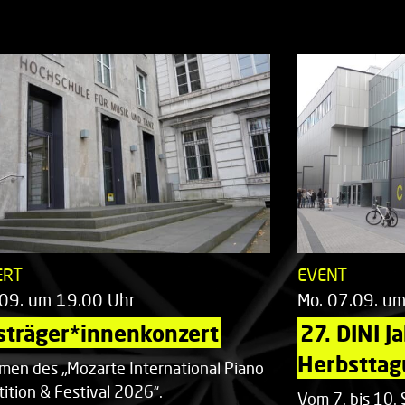
ERT
EVENT
.09. um 19.00 Uhr
Mo. 07.09. u
sträger*innenkonzert
27. DINI J
Herbsttag
men des „Mozarte International Piano
ition & Festival 2026“.
Vom 7. bis 10