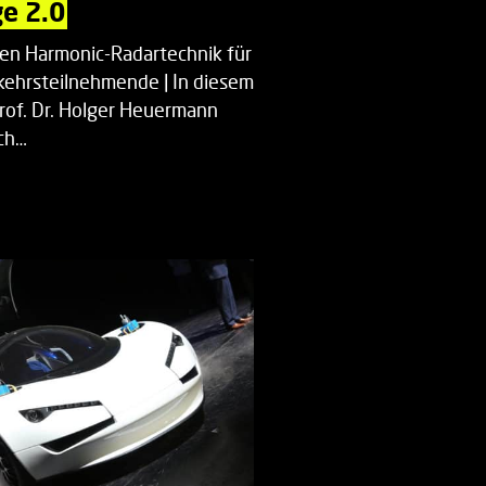
e 2.0
uen Harmonic-Radartechnik für
kehrsteilnehmende | In diesem
Prof. Dr. Holger Heuermann
ch…