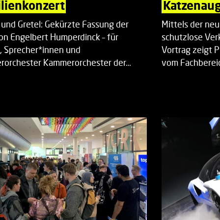
lienkonzert
Katzenaug
 und Gretel: Gekürzte Fassung der
Mittels der ne
on Engelbert Humperdinck – für
schutzlose Ver
, Sprecher*innen und
Vortrag zeigt 
orchester Kammerorchester der…
vom Fachberei