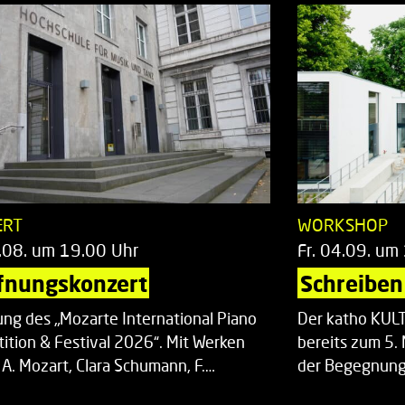
ERT
WORKSHOP
.08. um 19.00 Uhr
Fr. 04.09. um
fnungskonzert
Schreiben 
ung des „Mozarte International Piano
Der katho KU
ition & Festival 2026“. Mit Werken
bereits zum 5. 
 A. Mozart, Clara Schumann, F.…
der Begegnung,