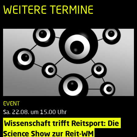
WEITERE TERMINE
EVENT
Sa. 22.08. um 15.00 Uhr
Wissenschaft trifft Reitsport: Die 
Science Show zur Reit-WM