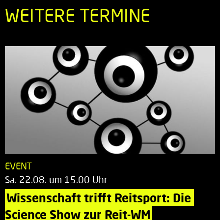
WEITERE TERMINE
EVENT
Sa. 22.08. um 15.00 Uhr
Wissenschaft trifft Reitsport: Die 
Science Show zur Reit-WM