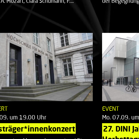
 A. Mozart, Clara Schumann, F.…
der Begegnung,
ERT
EVENT
.09. um 19.00 Uhr
Mo. 07.09. u
sträger*innenkonzert
27. DINI J