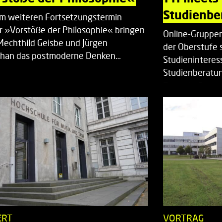
Studienbe
em weiteren Fortsetzungstermin
r »Vorstöße der Philosophie« bringen
Online-Gruppen
Mechthild Geisbe und Jürgen
der Oberstufe 
han das postmoderne Denken…
Studieninteress
Studienberatun
Zentrale Studi
ERT
VORTRAG