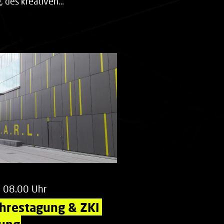
 des kreativen…
m 08.00 Uhr
ahrestagung & ZKI 