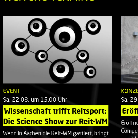
EVENT
KONZ
Sa. 22.08. um 15.00 Uhr
Sa. 29
Wissenschaft trifft Reitsport: 
Eröf
Die Science Show zur Reit-WM
Eröffn
Compet
Wenn in Aachen die Reit-WM gastiert, bringt