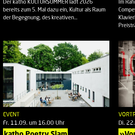
Der katho KULTURSOMMER lädt 2026
Im Rah
bereits zum 5. Mal dazu ein, Kultur als Raum
Compet
der Begegnung, des kreativen…
Klavie
Preist
EVENT
VORT
Fr. 11.09. um 16.00 Uhr
Di. 22
katho Poetry Slam
»Vor