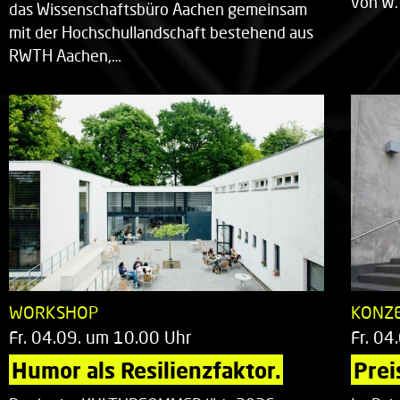
von W.
das Wissenschaftsbüro Aachen gemeinsam
mit der Hochschullandschaft bestehend aus
RWTH Aachen,…
WORKSHOP
KONZ
Fr. 04.09. um 10.00 Uhr
Fr. 04
Humor als Resilienzfaktor.
Prei