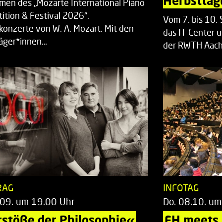
Herbsttag
men des „Mozarte International Piano
ition & Festival 2026“.
Vom 7. bis 10
rkonzerte von W. A. Mozart. Mit den
das IT Center u
räger*innen…
der RWTH Aach
RAG
INFOTAG
.09. um 19.00 Uhr
Do. 08.10. um
stöße der Philosophie«
FH meets