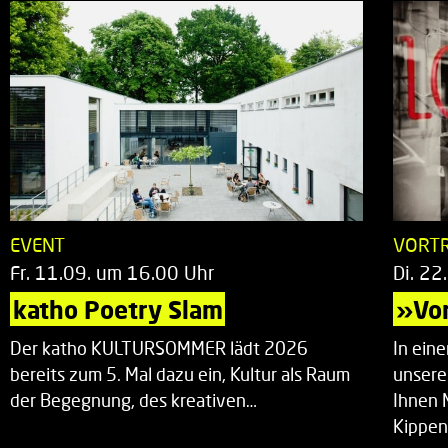
EVENT
VORT
Fr. 11.09. um 16.00 Uhr
Di. 22
katho Poetry Slam
»Vor
Der katho KULTURSOMMER lädt 2026
In ein
bereits zum 5. Mal dazu ein, Kultur als Raum
unsere
der Begegnung, des kreativen…
Ihnen 
Kippen