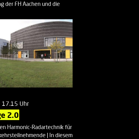
g der FH Aachen und die
enberatung…
m 17.15 Uhr
e 2.0
uen Harmonic-Radartechnik für
kehrsteilnehmende | In diesem