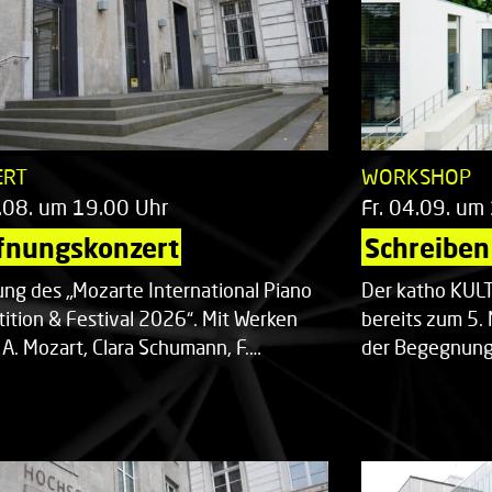
ERT
WORKSHOP
.08. um 19.00 Uhr
Fr. 04.09. um
fnungskonzert
Schreiben 
ung des „Mozarte International Piano
Der katho KU
ition & Festival 2026“. Mit Werken
bereits zum 5. 
 A. Mozart, Clara Schumann, F.…
der Begegnung,