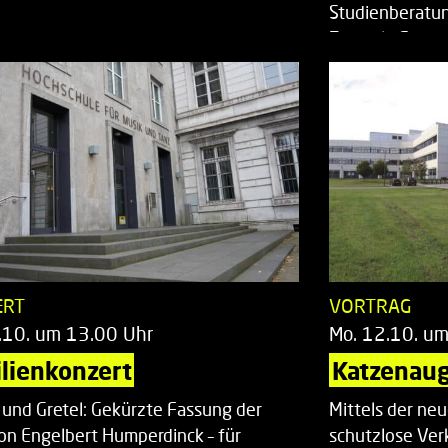
Studienberatun
Zentrale Studi
ERT
VORTRAG
.10. um 13.00 Uhr
Mo. 12.10. u
lienkonzert
Katzenaug
 und Gretel: Gekürzte Fassung der
Mittels der ne
on Engelbert Humperdinck – für
schutzlose Ver