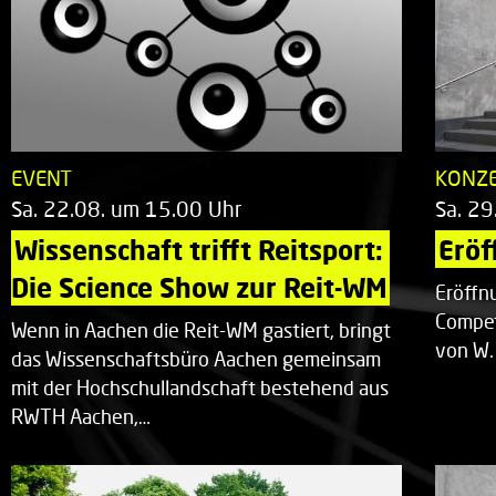
EVENT
KONZ
Sa. 22.08. um 15.00 Uhr
Sa. 29
Wissenschaft trifft Reitsport: 
Eröf
Die Science Show zur Reit-WM
Eröffn
Compet
Wenn in Aachen die Reit-WM gastiert, bringt
von W.
das Wissenschaftsbüro Aachen gemeinsam
mit der Hochschullandschaft bestehend aus
RWTH Aachen,…