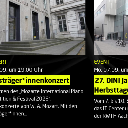
ERT
EVENT
.09. um 19.00 Uhr
Mo. 07.09. u
sträger*innenkonzert
27. DINI J
Herbsttag
men des „Mozarte International Piano
ition & Festival 2026“.
Vom 7. bis 10
rkonzerte von W. A. Mozart. Mit den
das IT Center u
räger*innen…
der RWTH Aach