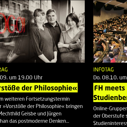
RAG
INFOTAG
.09. um 19.00 Uhr
Do. 08.10. um
stöße der Philosophie«
FH meets
Studienbe
em weiteren Fortsetzungstermin
r »Vorstöße der Philosophie« bringen
Online-Gruppen
Mechthild Geisbe und Jürgen
der Oberstufe 
han das postmoderne Denken…
Studieninteress