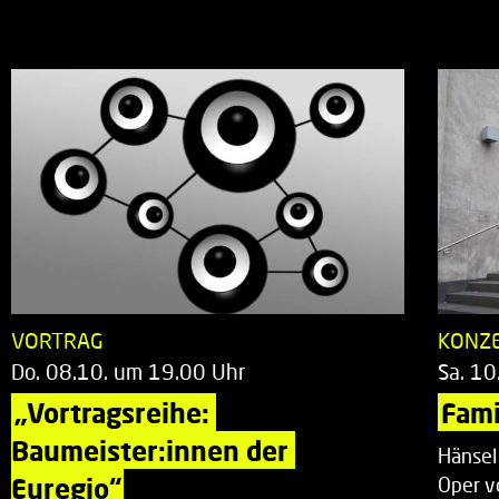
VORTRAG
KONZ
Do. 08.10. um 19.00 Uhr
Sa. 10
„Vortragsreihe: 
Fami
Baumeister:innen der 
Hänsel
Euregio“
Oper v