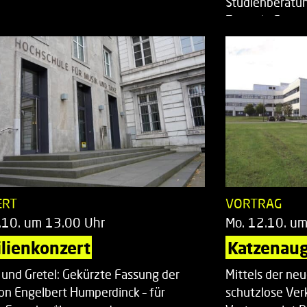
Studienberatun
Zentrale Studi
ERT
VORTRAG
.10. um 13.00 Uhr
Mo. 12.10. u
lienkonzert
Katzenaug
 und Gretel: Gekürzte Fassung der
Mittels der ne
on Engelbert Humperdinck – für
schutzlose Ver