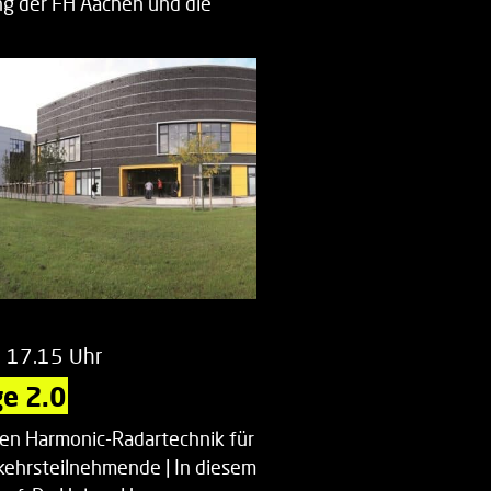
g der FH Aachen und die
enberatung…
m 17.15 Uhr
e 2.0
uen Harmonic-Radartechnik für
kehrsteilnehmende | In diesem