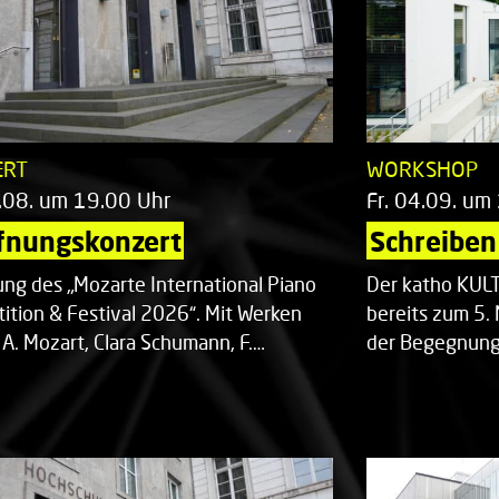
ERT
WORKSHOP
.08. um 19.00 Uhr
Fr. 04.09. um
fnungskonzert
Schreiben 
ung des „Mozarte International Piano
Der katho KU
ition & Festival 2026“. Mit Werken
bereits zum 5. 
 A. Mozart, Clara Schumann, F.…
der Begegnung,