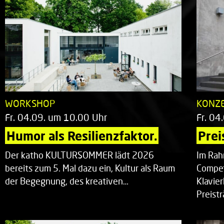
WORKSHOP
KONZ
Fr. 04.09. um 10.00 Uhr
Fr. 04
Humor als Resilienzfaktor.
Prei
Der katho KULTURSOMMER lädt 2026
Im Rah
bereits zum 5. Mal dazu ein, Kultur als Raum
Compet
der Begegnung, des kreativen…
Klavie
Preist