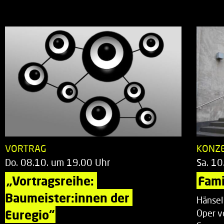
VORTRAG
KONZ
Do. 08.10. um 19.00 Uhr
Sa. 10
„Vortragsreihe: 
Fami
Baumeister:innen der 
Hänsel
Euregio“
Oper v