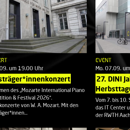
ERT
EVENT
.09. um 19.00 Uhr
Mo. 07.09. u
sträger*innenkonzert
27. DINI J
Herbsttag
men des „Mozarte International Piano
ition & Festival 2026“.
Vom 7. bis 10
rkonzerte von W. A. Mozart. Mit den
das IT Center u
räger*innen…
der RWTH Aach