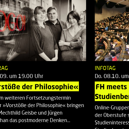
RAG
INFOTAG
.09. um 19.00 Uhr
Do. 08.10. um
stöße der Philosophie«
FH meets
Studienbe
em weiteren Fortsetzungstermin
r »Vorstöße der Philosophie« bringen
Online-Gruppen
Mechthild Geisbe und Jürgen
der Oberstufe 
han das postmoderne Denken…
Studieninteress