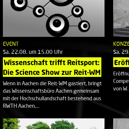
EVENT
KONZ
Sa. 22.08. um 15.00 Uhr
Sa. 29
Wissenschaft trifft Reitsport: 
Eröf
Die Science Show zur Reit-WM
Eröffn
Compet
Wenn in Aachen die Reit-WM gastiert, bringt
von W.
das Wissenschaftsbüro Aachen gemeinsam
mit der Hochschullandschaft bestehend aus
RWTH Aachen,…