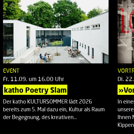
EVENT
VORT
Fr. 11.09. um 16.00 Uhr
Di. 22
katho Poetry Slam
»Vor
Der katho KULTURSOMMER lädt 2026
In ein
bereits zum 5. Mal dazu ein, Kultur als Raum
unsere
der Begegnung, des kreativen…
Ihnen 
Kippen