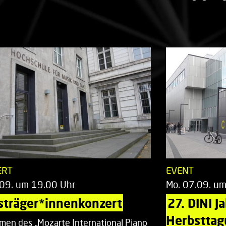
ERT
EVENT
.09. um 19.00 Uhr
Mo. 07.09. u
sträger*innenkonzert
27. DINI J
Herbsttag
men des „Mozarte International Piano