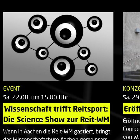
EVENT
KONZ
Sa. 22.08. um 15.00 Uhr
Sa. 29
Wissenschaft trifft Reitsport: 
Eröf
Die Science Show zur Reit-WM
Eröffn
Compet
Wenn in Aachen die Reit-WM gastiert, bringt
von W.
das Wissenschaftsbüro Aachen gemeinsam