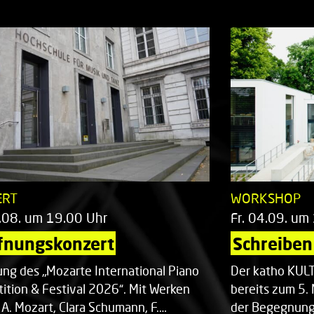
ERT
WORKSHOP
.08. um 19.00 Uhr
Fr. 04.09. um
fnungskonzert
Schreiben 
ung des „Mozarte International Piano
Der katho KU
ition & Festival 2026“. Mit Werken
bereits zum 5. 
 A. Mozart, Clara Schumann, F.…
der Begegnung,