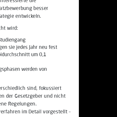
nteressierte die
latzbewerbung besser
ategie entwickeln.
ht wird:
 Studiengang
gen sie jedes Jahr neu fest
bidurchschnitt um 0,1
ungsphasen werden von
schiedlich sind, fokussiert
ten der Gesetzgeber und nicht
gene Regelungen.
fahren im Detail vorgestellt –