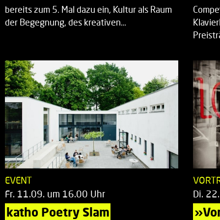
bereits zum 5. Mal dazu ein, Kultur als Raum
Compet
der Begegnung, des kreativen…
Klavie
Preist
EVENT
VORT
Fr. 11.09. um 16.00 Uhr
Di. 22
katho Poetry Slam
»Vor