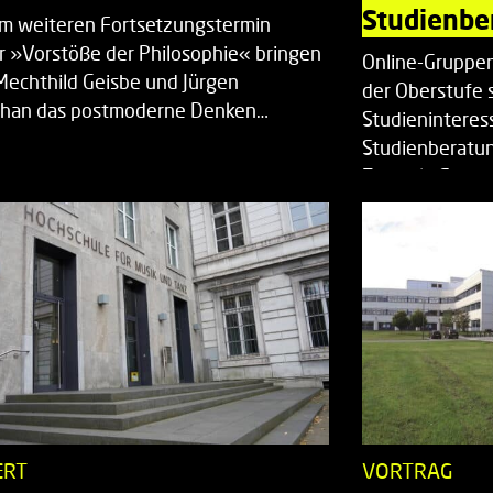
Studienbe
em weiteren Fortsetzungstermin
r »Vorstöße der Philosophie« bringen
Online-Gruppen
Mechthild Geisbe und Jürgen
der Oberstufe 
han das postmoderne Denken…
Studieninteress
Studienberatun
Zentrale Studi
ERT
VORTRAG