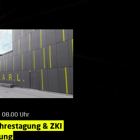
m 08.00 Uhr
ahrestagung & ZKI 
ung