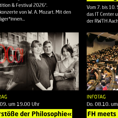
ition & Festival 2026“.
Vom 7. bis 10
rkonzerte von W. A. Mozart. Mit den
das IT Center u
räger*innen…
der RWTH Aach
RAG
INFOTAG
.09. um 19.00 Uhr
Do. 08.10. um
stöße der Philosophie«
FH meets